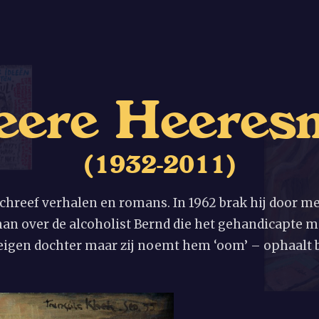
e
e
r
e
H
e
e
r
e
s
(
1
9
3
2
-
2
0
1
1
)
hreef verhalen en romans. In 1962 brak hij door m
man over de alcoholist Bernd die het gehandicapte m
eigen dochter maar zij noemt hem ‘oom’ – ophaalt b