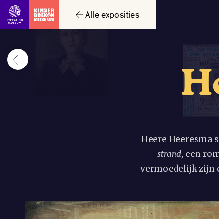
Alle exposities
H
Heere Heeresma sc
strand
, een ro
vermoedelijk zijn 