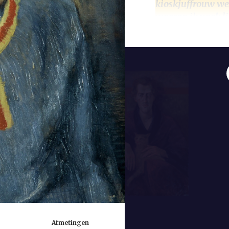
kioskjuffrouw wet
waarop ik vaak li
Marnixstraat in,
teer ruikende wo
enige tijd een Pa
beige en bruin, mi
Heeresma vond dat 
en wilde een breed
copywriter bij het
gelieerd was aan U
wezenloze wereld al
daarover. ‘Ik kon 
drank.’ Zijn bekend
(1972) verscheen 
Afmetingen