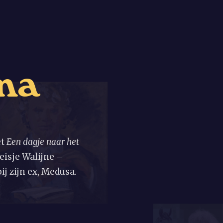
m
a
et
Een dagje naar het
eisje Walijne –
ij zijn ex, Medusa.