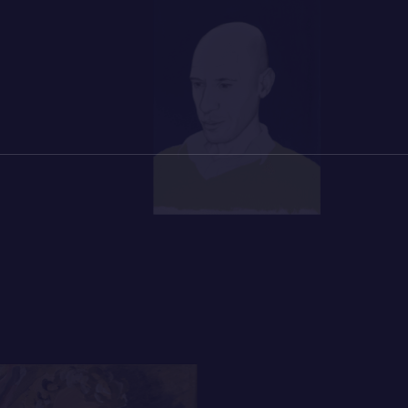
ing voor die tijd.
reef ook, vaak zeer ironische,
e gebundeld werden in onder andere
Een
boeken waren mateloos populair. Of, zoals
heldin Isabelle Orthel laat denken, in
: ‘Ze stonden in elk rijtjeshuis’.