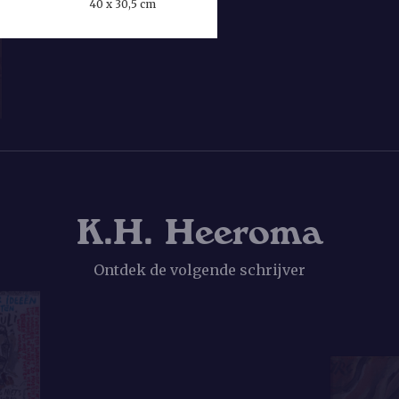
verrassende market
40 x 30,5 cm
Heere Heeresma sch
pornoverhalen, di
hete ijssalon
. Zijn 
Peter Buwalda zijn 
Otmars zonen
(2019)
K.H. Heeroma
Ontdek de volgende schrijver