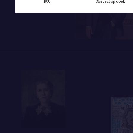
1935
Olieverf op doek