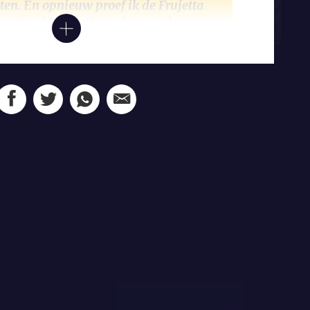
en. En opnieuw proef ik de Frujetta
ep te sabbelen. Ik rende weg, de
 waar een paar heimachines naar cokes en
lken over de rijweg walmden en nog
nzer, geschilderd in de woestijnkleuren,
j vooruit reed.
literatuur direct en realistisch moest zijn
 publiek aanspreken. Hij was in die tijd
 Rotterdamse reclamebureau Lintas, dat
nilever. ‘De reclame is minstens zo’n
s die van het literair plantsoen’, zei hij
het alleen doen met grote hoeveelheden
ste titel:
Han de Wit gaat in ontwikkelingshulp
in een bonbon- en een komkommereditie –