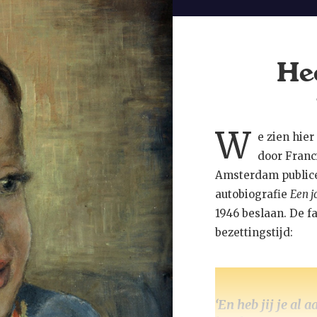
He
W
e zien hie
door Franci
Amsterdam publice
autobiografie
Een j
1946 beslaan. De f
bezettingstijd:
‘En heb jij je al