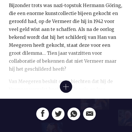
Bijzonder trots was nazi-topstuk
Hermann Göring
,
die een enorme kunstcollectie bijeen gekocht en
geroofd had, op de Vermeer die hij in 1942 voor
veel geld wist aan te schaffen. Als na de oorlog
bekend wordt dat hij het schilderij van Han van
Meegeren heeft gekocht, staat deze voor een
groot dilemma… Tien jaar vastzitten voor
collaboratie of bekennen dat niet Vermeer maar
híj het geschilderd heeft?
Van Meegeren besluit op te biechten dat hij de
Vermeer vervalst heeft, net als vele andere
werken van Hollandse Meesters die hij als zijnde
authentiek voor veel geld heeft verkocht. Om zijn
‘onschuld’ te bewijzen, schildert hij onder toezicht
een nieuwe ‘Vermeer’. Het resultaat is overtuigend
en Van Meegeren wordt veroordeeld tot slechts