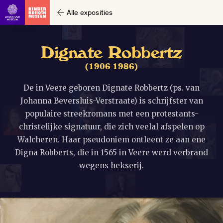
Alle exposities
D
i
g
n
a
t
e
R
o
b
b
e
r
t
z
(
1
9
0
6
-
1
9
8
6
)
De in Veere geboren Dignate Robbertz (ps. van
Johanna Beversluis-Verstraate) is schrijfster van
populaire streekromans met een protestants-
christelijke signatuur, die zich veelal afspelen op
Walcheren. Haar pseudoniem ontleent ze aan ene
Digna Robberts, die in 1565 in Veere werd verbrand
wegens hekserij.