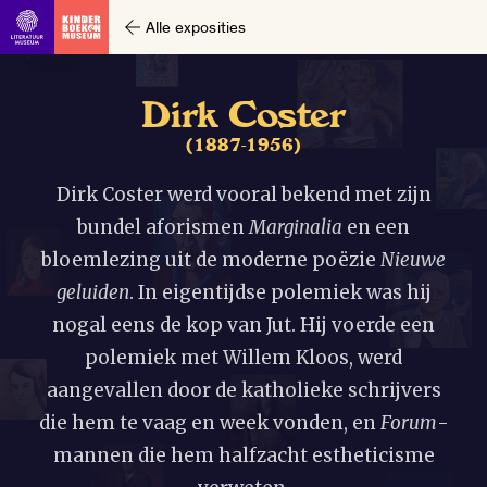
Alle exposities
D
i
r
k
C
o
s
t
e
r
(
1
8
8
7
-
1
9
5
6
)
Dirk Coster werd vooral bekend met zijn
bundel aforismen
Marginalia
en een
bloemlezing uit de moderne poëzie
Nieuwe
geluiden
. In eigentijdse polemiek was hij
nogal eens de kop van Jut. Hij voerde een
polemiek met Willem Kloos, werd
aangevallen door de katholieke schrijvers
die hem te vaag en week vonden, en
Forum
-
mannen die hem halfzacht estheticisme