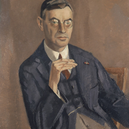
“menselijke” en psychologisch rake portretten’.
Volgens de krant schildert Verwey oprecht en
zonder franje. Zoals de mensen en hun karakters
zijn, Verwey wil niets verdoezelen. De krant haalt
aan dat vele geportretteerden minder
gecharmeerd zijn. Onder hen Lodewijk van
Deyssel en Dirk Coster. Deze laatste schijnt de
schilder de deur te hebben gewezen toen hij zijn
portret zag, om hem vanuit de verte toe te roepen:
‘Ik vind tòch wel, dat ’t wat lijkt.”’
Toch is het goed gekomen tussen de twee. Toen
Coster in 1956 overleed, was het Verwey die
tijdens de begrafenis namens Costers Haarlemse
vrienden het woord voerde.