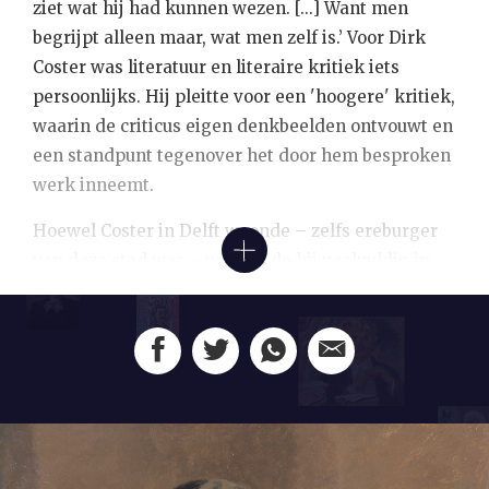
ziet wat hij had kunnen wezen. [...] Want men
begrijpt alleen maar, wat men zelf is.’ Voor Dirk
Coster was literatuur en literaire kritiek iets
persoonlijks. Hij pleitte voor een 'hoogere' kritiek,
waarin de criticus eigen denkbeelden ontvouwt en
een standpunt tegenover het door hem besproken
werk inneemt.
Hoewel Coster in Delft woonde – zelfs ereburger
van deze stad was – verkeerde hij veelvuldig in
katholieke Haarlemse kringen, waartoe ook Kees
Verwey behoorde. De schilder portretteerde de
essayist, criticus en toneelschrijver minstens
eenmaal, getuige dit portret.
Als Verwey in 1958, twee jaar na het overlijden van
Coster, in de Lakenhal exposeert, schrijft de
Leidsche Courant
vol lof over de ‘door en door