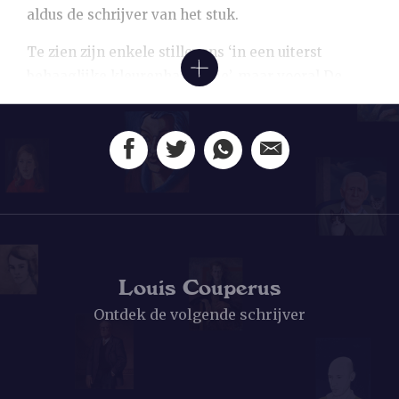
aldus de schrijver van het stuk.
Te zien zijn enkele stillevens ‘in een uiterst
behaaglijke kleurenharmonie’, maar vooral De
Kats portretten springen eruit, waaronder dit
portret van de essayist, bloemlezer en
toneelschrijver Dirk Coster dat De Kat in 1935
maakte. Schilder en geportretteerde kenden
elkaar, en Coster was met name bevriend met De
Kats vrouw Hans van Zijl, 23 jaar jonger dan
Coster, met wie hij van 1933 tot 1935 een intensieve
en flirterige briefwisseling vol dubbelzinnigheden
Louis Couperus
voerde.
Ontdek de volgende schrijver
‘De ogen zijn bij die portretten zeer sprekend en
geven iets van de psyche der geportretteerden’,
aldus de recensent van de tentoonstelling, maar,