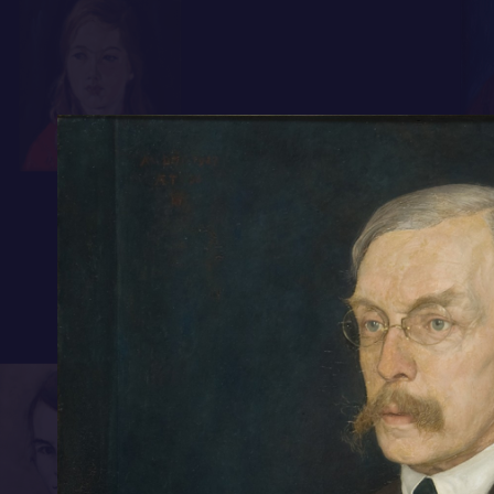
portrettekeningen. Boutens op zijn beurt ste
ten dienst aan Van Konijnenburgs monumen
symbolistische schilderkunst. Het dubbeln
tijdschrift
Wendingen
in 1921 aan de schilder
Boutens’ sonnet ‘De ziener’, opgedragen ‘Aa
van Konijnenburg’, en hij levert 18 verzen v
Willem A. van Konijnenburg, schilderijen en teeke
verzameling G.F.H. van Kooten Kok
.
Dit portret maakt Van Konijnenburg waarsch
van hun wederzijdse vriend Anton Jan Adri
Deze baron – tot wie Boutens zich bijzonde
voelt – is op de vermaarde jongenskostscho
Voorschoten 9 jaar Boutens’ leerling en ver
een van zijn financiële-steunverleners.