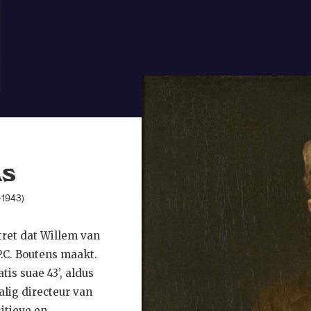
waarop hij met zij
opnieuw citeert en 
Terwijl hij zijn he
De Moor Boutens’ 
November 1942 van
moeder, mijn vrouw
die het poseren vo
vermoeiend en voor
ns
-1943)
rtret dat Willem van
P.C. Boutens maakt.
tis suae 43’, aldus
alig directeur van
itieve en