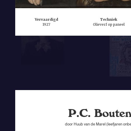
Vervaardigd
Techniek
1927
Olieverf op paneel
P.C. Boute
door Huub van de Marel (leefjaren onb