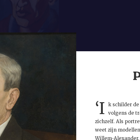
lt zijn dichtkunst
taal-
ummer dat het
 wijdt, opent met
n mijn vriend W.A.
oor het driedelige
ningen in de
P
ijnlijk in opdracht
aan van Herzeele
.
r aangetrokken
‘I
k schilder de 
ol Noorthey te
volgens de t
volgens sinds 1904
zichzelf. Als portre
weet zijn modellen
Willem-Alexander, 