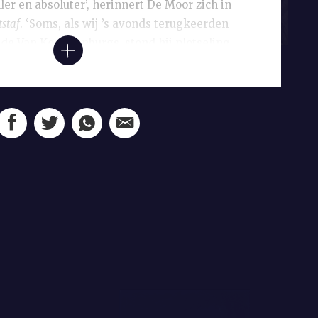
ler en absoluter’, herinnert De Moor zich in
staf
. ‘Soms, als wij ’s avonds terugkeerden
 de Van Konijnenburgs, stond hij plotseling
 een middeleeuws gedicht, om daarna weer
 klagen over de verschrikkelijke wereld’.
eiding bij de uitvoering van de zeven
an Konijnenburg in 1936 maakt voor het
an de Rijksuniversiteit Utrecht. Boutens
hriften bij de tapijten en besteedt hier een
an, laat De Moor weten. ‘Ik herinner mij
 verrukt hij was over zijn vondst voor het
gie verbeeldt: “Bijlichten wij met menslijke
uistre voetspoor van God’s openbaring”’. De
ren blijken minder enthousiast en
s door een Latijnse tekst. Boutens is
‘de stommelingen, ze begrijpen niets!’,