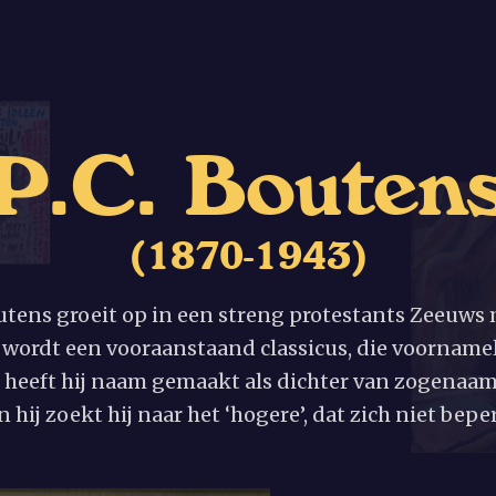
P
.
C
.
B
o
u
t
e
n
(
1
8
7
0
-
1
9
4
3
)
utens groeit op in een streng protestants Zeeuws m
n wordt een vooraanstaand classicus, die voornamel
l heeft hij naam gemaakt als dichter van zogenaam
 hij zoekt hij naar het ‘hogere’, dat zich niet beper