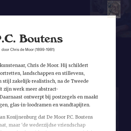
.C. Boutens
door Chris de Moor (1899-1981)
 kunstenaar, Chris de Moor. Hij schildert
rtretten, landschappen en stillevens,
n stijl zakelijk-realistisch, na de Tweede
 zijn werk meer abstract-
 Daarnaast ontwerpt bij postzegels en maakt
gen, glas-in-loodramen en wandtapijten.
van Konijnenburg dat De Moor P.C. Boutens
 laat, maar ‘de wederzijdse vriendschap