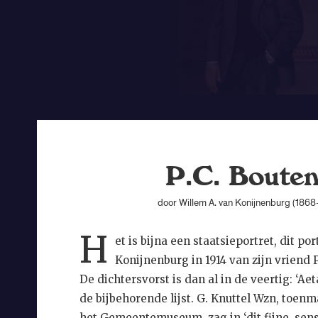
P.C. Boute
door Willem A. van Konijnenburg (1868
H
et is bijna een staatsieportret, dit po
Konijnenburg in 1914 van zijn vriend 
De dichtersvorst is dan al in de veertig: ‘Aeta
de bijbehorende lijst. G. Knuttel Wzn, toenm
het Gemeentemuseum, zag in ‘dit fijne, sens