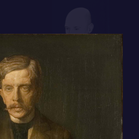
n grote handen sticulerend de regels
zegt: ‘is het niet prachtig?’
rinneringen aan Boutens neerpent, ligt naast
vertaling van Homerus’
Odyssee
, ‘die ik op 6
 hem kreeg en waaruit hij ons [mijn
 en mij] voorlas gedurende de rustpozen,
or een reeks portretten voor hèm minder
 òns tot een intens genot maakten’.