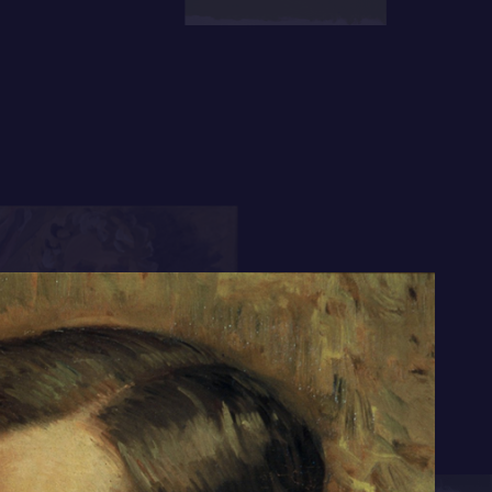
erdrukt –, mede door de illustraties van Rie
et weinig met het middeleeuwse gedicht te
et mode om te ‘botaniseren’, oftewel te
 van Boutens en dichters als A. Roland Holst
en door hem beïnvloed .‘De poëzie van
llicht het best kunnen kenschetsen als
ijn hoogst persoonlijke stijl is in zijn tijd
ar altijd zonder succes’, aldus Bloem.