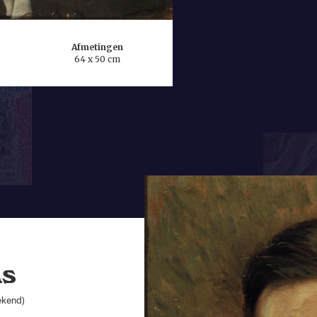
ruim vijftig keer h
Cramer, al heeft h
Afmetingen
maken.
64 x 50 cm
Een tijdlang was h
dichten in de trant
en J.C. Bloem werd
Boutens zou men we
bezielde koelheid. Z
vaak nagevolgd, ma
ns
ekend)