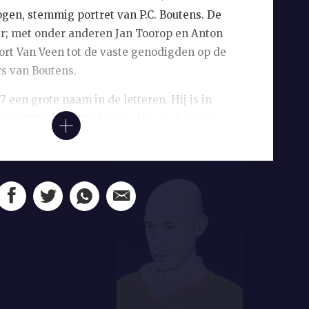
ogen, stemmig portret van P.C. Boutens. De
r; met onder anderen Jan Toorop en Anton
rt Van Veen tot de vaste genodigden op de
s van Boutens.
27 een grote naam in de letteren. Hij is in
n de Utrechtse Studenten Almanak en zijn
hijnt in 1895 in
Tweemaandelijks Tijdschrift
.
 invloed van de Tachtigers, en dan met
er, merkbaar, maar gaandeweg vindt
stijl. Deze wordt sterk bepaald door zijn
uigingen, met name de leer van de Griekse
or de antieke dichteres Sappho en door de
bolistische poëzie zoekt hij naar het ‘hogere’,
, terugkerend thema is de verheerlijking
en de liefde. Boutens’ versie van de
rijs
wordt zeer populair – het boekje wordt