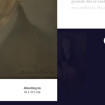
groeide des te snel
een artikel in
Maat
van een bezoek bij
stil en reciteerde
te vervallen in een
De Moor heeft de l
wandtapijten die V
Groot Auditorium v
dicht korte ondersc
intense aandacht a
bijzonder sterk hoe
tapijt, dat de reli
verklaring / het d
Utrechtse hooglera
Afmetingen
41 x 33,5 cm
vervangen de regel
woedend en roept; 