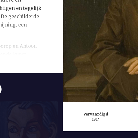
htigen en tegelijk
: ‘De geschilderde
ijning, een
oorop en Antoon
dende kunst.
che landschappen,
bliceert artikelen
en opvattingen over
ntwerpt hij ook de
artinus Nijhoff,
elft en
universiteit.
Vervaardigd
1914
ningin Wilhelmina
ar beeltenis. Van
en aantal