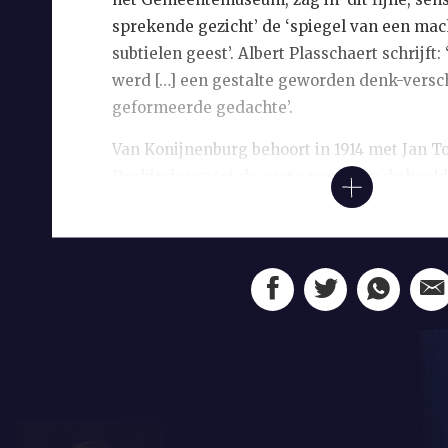
sprekende gezicht’ de ‘spiegel van een mac
subtielen geest’. Albert Plasschaert schrijft
werd […] een gestalte geworden denk-versch
geformeerde gedachte’.
Van Konijnenburg behoort in 1914 met Jan T
Derkinderen tot de grote namen in de beel
Aanvankelijk schildert hij impressionistis
later wordt zijn stijl classicistischer. Hij pu
over zijn schoonheidsideaal en zijn verhev
het kunstenaarschap. Behalve boekbanden o
gevelbeelden voor het pand van uitgeverij M
glas-in-loodramen voor de Nieuwe Kerk in D
wandtapijten voor de aula van de Utrechtse 
Daarbij geeft hij enige tijd privéles aan ko
en ontwerpt hij een reeks postzegels met ha
Boutens maakt hij naast dit schilderij ook e