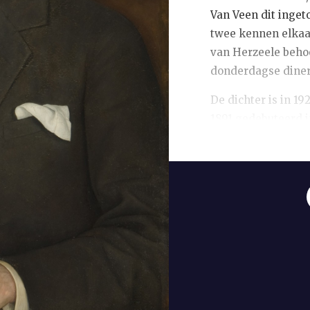
Van Veen dit inget
twee kennen elkaa
van Herzeele behoo
donderdagse diner
De dichter is in 19
1891 gedebuteerd i
eerste poëzie versc
Aanvankelijk is de
name Herman Gort
Boutens zijn eigen 
filosofische overt
filosoof Plato, do
Bijbel. In zijn sym
naar ‘Gods geheim’
van de schoonheid 
middeleeuwse
Beat