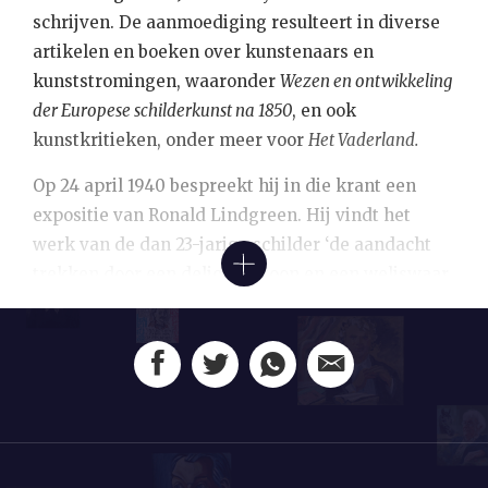
schrijven. De aanmoediging resulteert in diverse
artikelen en boeken over kunstenaars en
kunststromingen, waaronder
Wezen en ontwikkeling
der Europese schilderkunst na 1850
, en ook
kunstkritieken, onder meer voor
Het Vaderland.
Op 24 april 1940 bespreekt hij in die krant een
expositie van Ronald Lindgreen. Hij vindt het
werk van de dan 23-jarige schilder ‘de aandacht
trekken door een delicaten toon en een weliswaar
nog schuchteren, soms onzekeren, maar toch
gelijktijdig fijngevoeligen en ook wel aparten,
persoonlijken werktrant’. En hoewel De Gruyter
enthousiast is over het werk, waarin men naar zijn
zeggen ‘niet verwachte psychologie’ kan
waarderen, heeft hij ook wel wat kritiekpunten.
‘Indien Lindgreen geleidelijk weet te winnen aan