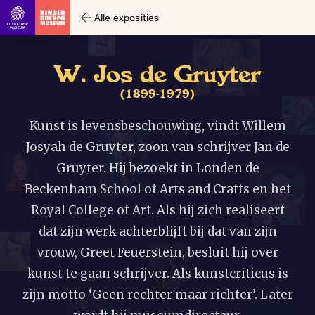
Alle exposities
W
.
J
o
s
d
e
G
r
u
y
t
e
r
(
1
8
9
9
-
1
9
7
9
)
Kunst is levensbeschouwing, vindt Willem
Josyah de Gruyter, zoon van schrijver Jan de
Gruyter. Hij bezoekt in Londen de
Beckenham School of Arts and Crafts en het
Royal College of Art. Als hij zich realiseert
dat zijn werk achterblijft bij dat van zijn
vrouw, Greet Feuerstein, besluit hij over
kunst te gaan schrijver. Als kunstcriticus is
zijn motto ‘Geen rechter maar richter’. Later