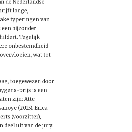
dan de Nederlandse
rijft lange,
rake typeringen van
 een bijzonder
ildert. Tegelijk
ekere onbestemdheid
overvloeien, wat tot
Haag, toegewezen door
ygens-prijs is een
ten zijn: Atte
anoye (2013). Erica
rts (voorzitter),
 deel uit van de jury.