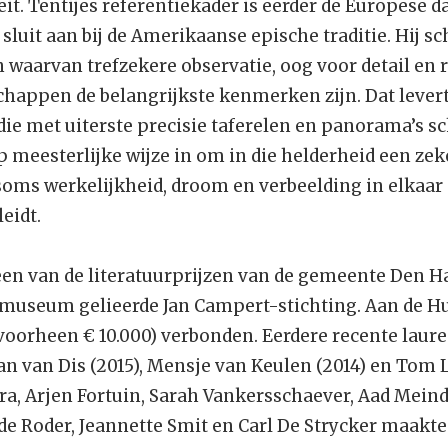
it. Tentijes referentiekader is eerder de Europese 
l sluit aan bij de Amerikaanse epische traditie. Hij sch
 waarvan trefzekere observatie, oog voor detail en 
happen de belangrijkste kenmerken zijn. Dat levert
die met uiterste precisie taferelen en panorama’s sch
op meesterlijke wijze in om in die helderheid een z
soms werkelijkheid, droom en verbeelding in elkaar 
eidt.
een van de literatuurprijzen van de gemeente Den 
rmuseum gelieerde Jan Campert-stichting. Aan de Hu
voorheen € 10.000) verbonden. Eerdere recente laurea
aan van Dis (2015), Mensje van Keulen (2014) en Tom L
a, Arjen Fortuin, Sarah Vankersschaever, Aad Meinde
 de Roder, Jeannette Smit en Carl De Strycker maakten