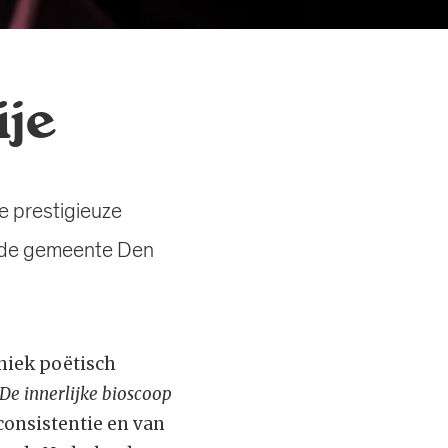
ije
De prestigieuze
ns de gemeente Den
uniek poëtisch
De innerlijke bioscoop
consistentie en van