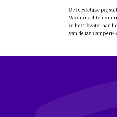
De feestelijke prijsui
Winternachten intern
in het Theater aan h
van de Jan Campert-St