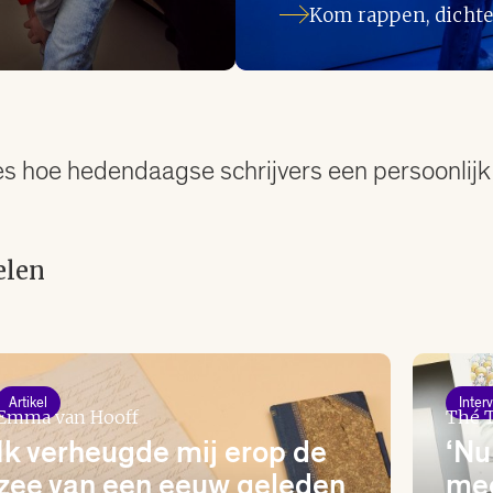
Kom rappen, dichte
es hoe hedendaagse schrijvers een persoonlijk 
elen
Artikel
Inter
Emma van Hooff
Thé T
Ik verheugde mij erop de
‘Nu
zee van een eeuw geleden
mee