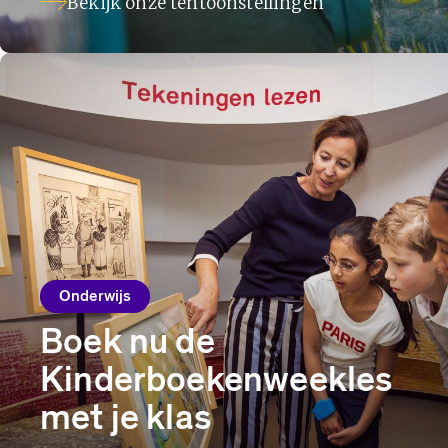
Bekijk onze tentoonstellingen
Onderwijs
Boek nu de
Kinderboekenweekles
met je klas