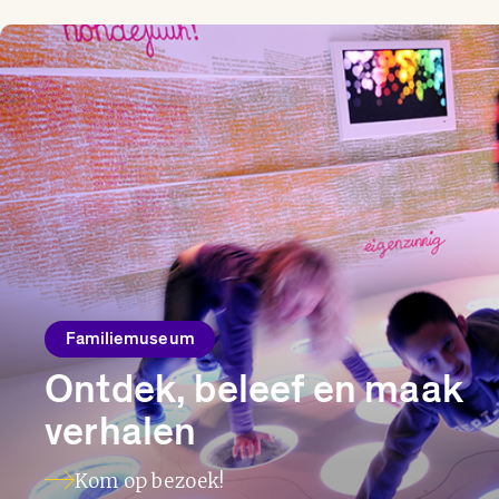
Familiemuseum
Ontdek, beleef en maak
verhalen
Kom op bezoek!