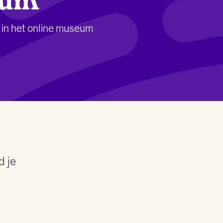
eum
 in het online museum
d je