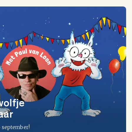
wolfje
aar
5 september!