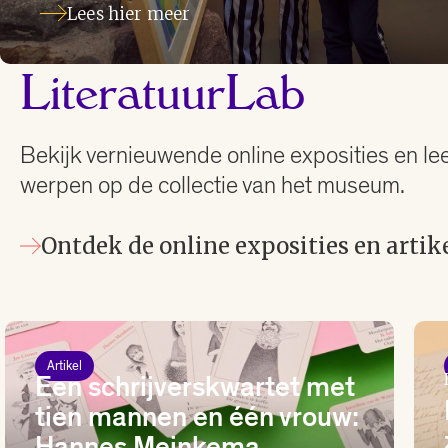
Lees hier meer
LiteratuurLab
Bekijk vernieuwende online exposities en le
werpen op de collectie van het museum.
Ontdek de online exposities en artik
Artikel
Een schrijverskwartet met
tien mannen en één vrouw:
Hannes Meinkema