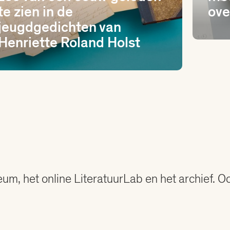
te zien in de
ove
jeugdgedichten van
Henriette Roland Holst
eum, het online LiteratuurLab en het archief. 