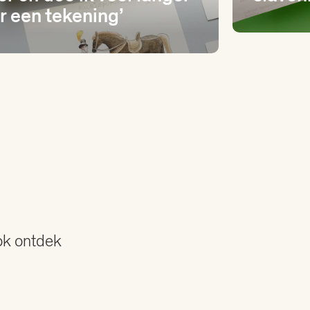
r een tekening’
Ook ontdek