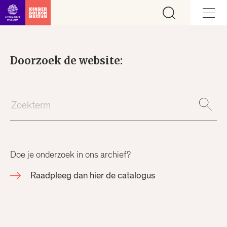
Ga direct naar inhoud
Zoeken
Doorzoek de website:
Voer een schrijver of trefwoord in
Zoeken
Doe je onderzoek in ons archief?
Raadpleeg dan hier de catalogus