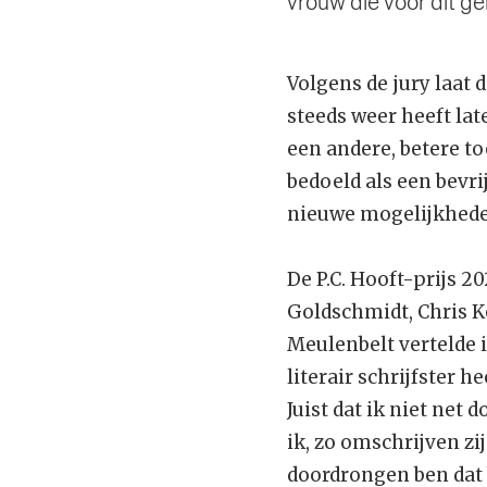
vrouw die voor dit ge
Volgens de jury laat 
steeds weer heeft lat
een andere, betere t
bedoeld als een bevri
nieuwe mogelijkhede
De P.C. Hooft-prijs 2
Goldschmidt, Chris Ke
Meulenbelt vertelde 
literair schrijfster h
Juist dat ik niet net
ik, zo omschrijven zij
doordrongen ben dat b