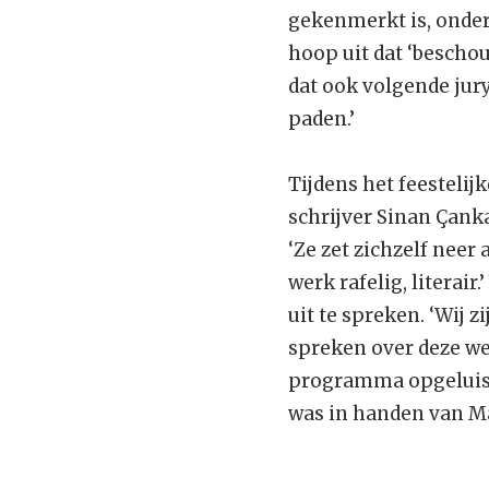
gekenmerkt is, onder 
hoop uit dat ‘bescho
dat ook volgende jur
paden.’
Tijdens het feesteli
schrijver Sinan Çank
‘Ze zet zichzelf neer
werk rafelig, literai
uit te spreken. ‘Wij z
spreken over deze we
programma opgeluist
was in handen van M