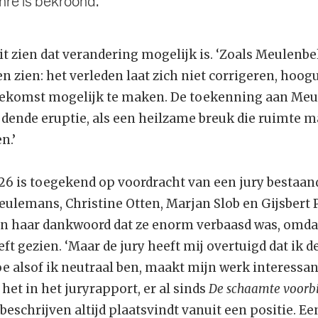
nre is bekroond.
dit zien dat verandering mogelijk is. ‘Zoals Meulenbel
en zien: het verleden laat zich niet corrigeren, hoo
oekomst mogelijk te maken. De toekenning aan Meu
jdende eruptie, als een heilzame breuk die ruimte m
n.’
026 is toegekend op voordracht van een jury bestaand
ulemans, Christine Otten, Marjan Slob en Gijsbert Po
in haar dankwoord dat ze enorm verbaasd was, omdat 
eeft gezien. ‘Maar de jury heeft mij overtuigd dat ik d
 doe alsof ik neutraal ben, maakt mijn werk interessa
 het in het juryrapport, er al sinds
De schaamte voorbi
eschrijven altijd plaatsvindt vanuit een positie. Een