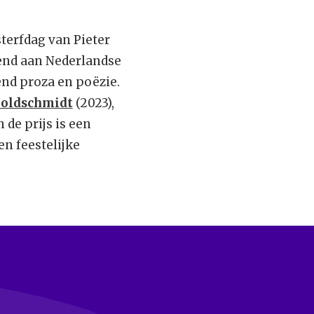
sterfdag van Pieter
kend aan Nederlandse
end proza en poëzie.
Goldschmidt
(2023),
n de prijs is een
n feestelijke