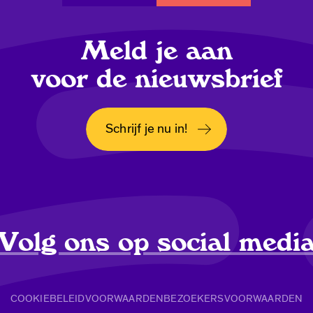
Meld je aan
voor de nieuwsbrief
Schrijf je nu in!
Opent in een nieuw tabblad
Volg ons op social medi
COOKIEBELEID
VOORWAARDEN
BEZOEKERSVOORWAARDEN