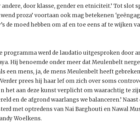
andere, door klasse, gender en etniciteit.’ Tot slot 
uwend proza’ voortaan ook mag betekenen ‘geëngage
y’s de moed hebben om af en toe eens af te wijken v
jke programma werd de laudatio uitgesproken door 
aya. Hij benoemde onder meer dat Meulenbelt nergen
 als een mens, ja, de mens Meulenbelt heeft gebreke
r.’ Verder prees hij haar lef om zich over soms contr
ijn het aan deze kunst verplicht om waarachtig te zij
reld en de afgrond waarlangs we balanceren.’ Naast 
erd met optredens van Nai Barghouti en Nawal Must
andy Woelkens.