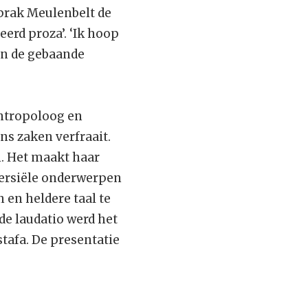
sprak Meulenbelt de
erd proza’. ‘Ik hoop
an de gebaande
antropoloog en
s zaken verfraait.
n. Het maakt haar
oversiële onderwerpen
n en heldere taal te
de laudatio werd het
afa. De presentatie