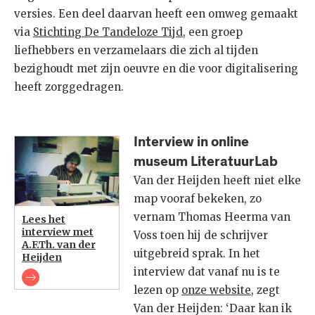
versies. Een deel daarvan heeft een omweg gemaakt
via
Stichting De Tandeloze Tijd
, een groep
liefhebbers en verzamelaars die zich al tijden
bezighoudt met zijn oeuvre en die voor digitalisering
heeft zorggedragen.
Interview in online
museum LiteratuurLab
Van der Heijden heeft niet elke
map vooraf bekeken, zo
vernam Thomas Heerma van
Lees het
interview met
Voss toen hij de schrijver
A.F.Th. van der
uitgebreid sprak. In het
Heijden
interview dat vanaf nu is te
lezen op
onze website
, zegt
Van der Heijden: ‘Daar kan ik