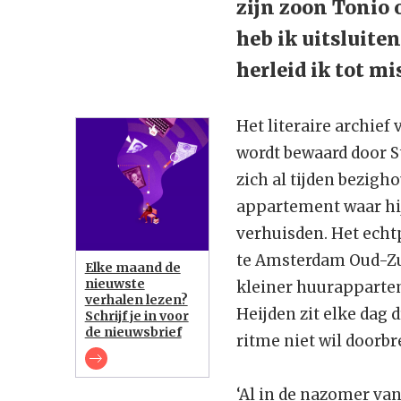
zijn zoon Tonio 
heb ik uitsluite
herleid ik tot mis
Het literaire archief
wordt bewaard door S
zich al tijden bezig
appartement waar hij
verhuisden. Het echtp
te Amsterdam Oud-Zui
Elke maand de
nieuwste
kleiner huurappartem
verhalen lezen?
Heijden zit elke dag 
Schrijf je in voor
de nieuwsbrief
ritme niet wil doorb
‘Al in de nazomer va