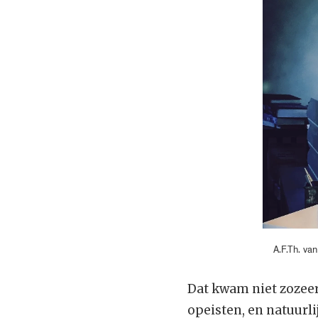
A.F.Th. va
Dat kwam niet zozeer
opeisten, en natuurli