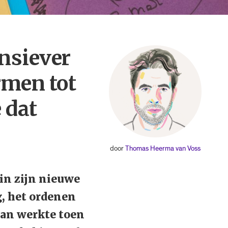
ensiever
rmen tot
 dat
door
Thomas Heerma van Voss
in zijn nieuwe
g, het ordenen
aan werkte toen