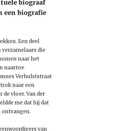
tuele biograaf
n een biografie
lekken. Een deel
n verzamelaars die
genomen naar het
en naartoe
hannes Verhulststraat
rtrok naar een
 de vloer. Van der
eldde me dat hij dat
ch ontvangen.
tegenwoordigers van