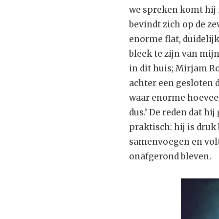
we spreken komt hij 
bevindt zich op de z
enorme flat, duidelij
bleek te zijn van mij
in dit huis; Mirjam R
achter een gesloten d
waar enorme hoeveelh
dus.’ De reden dat h
praktisch: hij is dru
samenvoegen en volto
onafgerond bleven.