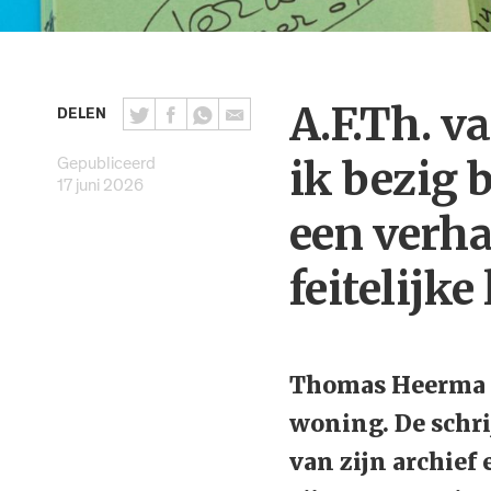
A.F.Th. v
DELEN
Gepubliceerd
ik bezig 
17 juni 2026
een verha
feitelijke
Thomas Heerma va
woning. De schri
van zijn archief