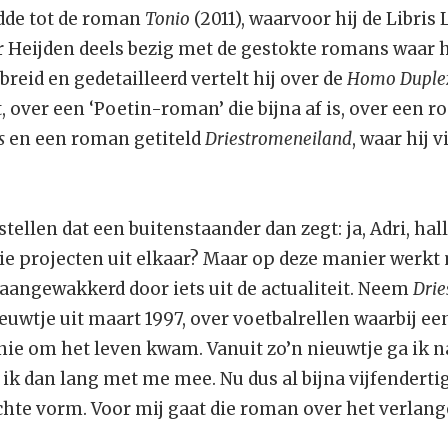
idde tot de roman
Tonio
(2011), waarvoor hij de Libris 
er Heijden deels bezig met de gestokte romans waar 
breid en gedetailleerd vertelt hij over de
Homo Duple
 over een ‘Poetin-roman’ die bijna af is, over een
s
en een roman getiteld
Driestromeneiland
, waar hij v
tellen dat een buitenstaander dan zegt: ja, Adri, hall
die projecten uit elkaar? Maar op deze manier werkt
 aangewakkerd door iets uit de actualiteit. Neem
Drie
euwtje uit maart 1997, over voetbalrellen waarbij e
ie om het leven kwam. Vanuit zo’n nieuwtje ga ik 
 ik dan lang met me mee. Nu dus al bijna vijfendertig 
chte vorm. Voor mij gaat die roman over het verlang