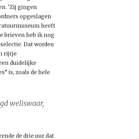
n. ‘Zij gingen
ordners opgeslagen
iteratuurmuseum heeft
de brieven heb ik nog
 selectie. Dat worden
 rijtje
en duidelijke
s” is, zoals de hele
legd weliswaar,
rende de drie uur dat