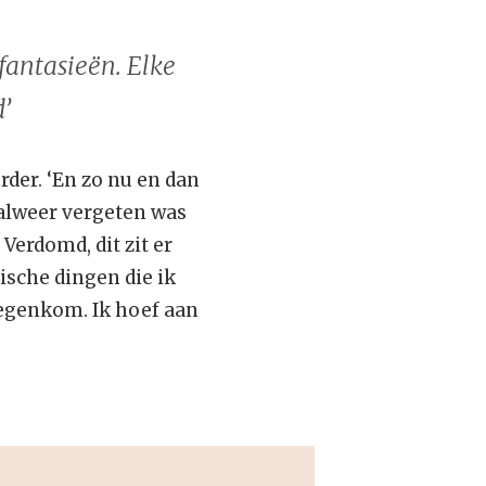
fantasieën. Elke
’
erder. ‘En zo nu en dan
 alweer vergeten was
erdomd, dit zit er
tische dingen die ik
tegenkom. Ik hoef aan