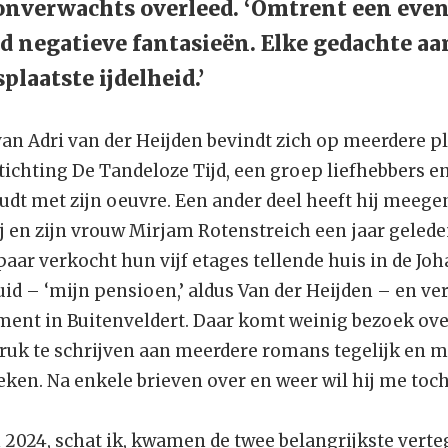
onverwachts overleed. ‘Omtrent een even
nd negatieve fantasieën. Elke gedachte aa
plaatste ijdelheid.’
 van Adri van der Heijden bevindt zich op meerdere p
tichting De Tandeloze Tijd, een groep liefhebbers e
houdt met zijn oeuvre. Een ander deel heeft hij mee
 en zijn vrouw Mirjam Rotenstreich een jaar geled
aar verkocht hun vijf etages tellende huis in de Jo
d – ‘mijn pensioen,’ aldus Van der Heijden – en ve
ent in Buitenveldert. Daar komt weinig bezoek over
druk te schrijven aan meerdere romans tegelijk en m
reken. Na enkele brieven over en weer wil hij me to
n 2024, schat ik, kwamen de twee belangrijkste ver