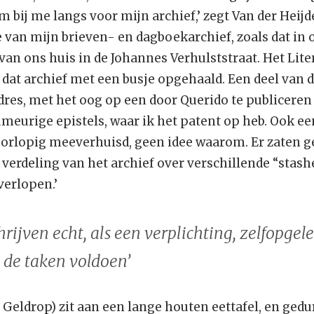
bij me langs voor mijn archief,’ zegt Van der Heijde
an mijn brieven- en dagboekarchief, zoals dat in 
n van ons huis in de Johannes Verhulststraat. Het L
 dat archief met een busje opgehaald. Een deel van 
dres, met het oog op een door Querido te publiceren
eurige epistels, waar ik het patent op heb. Ook een
orlopig meeverhuisd, geen idee waarom. Er zaten ge
 verdeling van het archief over verschillende “stashe
verlopen.’
schrijven echt, als een verplichting, zelfopge
 de taken voldoen’
, Geldrop) zit aan een lange houten eettafel, en gedu