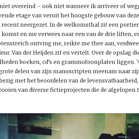
niet overeind – ook niet wanneer ik arriveer of we
evende etage van veruit het hoogste gebouw van dez
k recent neergezet. In de welkomsthal zit een portier
n komst en me verwees naar een van de drie liften, 
otenstreich ontving me, reikte me thee aan, verdwee
eur. Van der Heijden zit en vertelt. Over de opslag di
eden boeken, cd’s en grammofoonplaten liggen. ‘Ge
ij grote delen van zijn manuscripten meenam naar zi
k bezig met het beoordelen van de levensvatbaarheid,
oien van diverse fictieprojecten die de afgelopen t