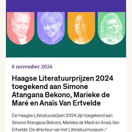
Meld je aan
voor de nieuwsbrief
Schrijf je nu in!
Opent in een nieuw tabblad
6 november 2024
Haagse Literatuurprijzen 2024
Volg ons op
toegekend aan Simone
social media
Atangana Bekono, Marieke de
Maré en Anaïs Van Ertvelde
De Haagse Literatuurprijzen 2024 zijn toegekend aan
COOKIEBELEID
VOORWAARDEN
BEZOEKERSVOORWAARDEN
Simone Atangana Bekono, Marieke de Maré en Anaïs Van
Ertvelde. De directeur van het Literatuurmuseum /