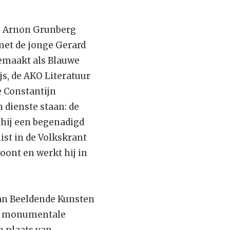
ls Arnon Grunberg
met de jonge Gerard
emaakt als Blauwe
js, de AKO Literatuur
e Constantijn
 dienste staan: de
s hij een begenadigd
nist in de Volkskrant
ont en werkt hij in
van Beeldende Kunsten
aar monumentale
 plaats van