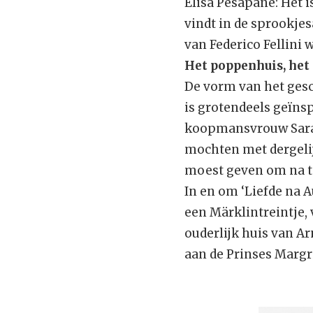
Elisa Pesapane: Het i
vindt in de sprookjes
van Federico Fellini 
Het poppenhuis, het 
De vorm van het gesc
is grotendeels geïn
koopmansvrouw Sara R
mochten met dergelijk
moest geven om na te
In en om ‘Liefde na A
een Märklintreintje,
ouderlijk huis van A
aan de Prinses Margr