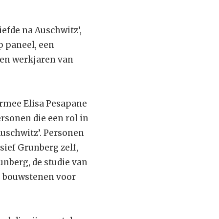
efde na Auschwitz’,
p paneel, een
- en werkjaren van
armee Elisa Pesapane
rsonen die een rol in
Auschwitz’. Personen
sief Grunberg zelf,
nberg, de studie van
e bouwstenen voor