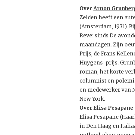
Over
Arnon Grunber
Zelden heeft een aut
(Amsterdam, 1971). B
Reve: sinds De avond
maandagen. Zijn oeuvr
Prijs, de Frans Kell
Huygens-prijs. Grunbe
roman, het korte verh
columnist en polemist.
en medewerker van NR
New York.
Over
Elisa Pesapane
Elisa Pesapane (Haar
in Den Haag en Itali
potloodtekeningen zi