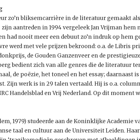
g
eur zo’n bliksemcarrière in de literatuur gemaakt a
ij zijn aantreden in 1994 vergeleek Jan Vrijman hem 
en had nooit meer een debuut zo’n indruk op hem g
e werd met vele prijzen bekroond: o.a. de Libris pri
endonkprijs, de Gouden Ganzenveer en de prestigieuz
rg bedient zich van alle genres die de literatuur ten
aal, de poëzie, het toneel en het essay; daarnaast i
 Zijn werk is in 29 talen vertaald. Hij is o.a. colum
C Handelsblad en Vrij Nederland. Op dit moment wo
lem, 1979) studeerde aan de Koninklijke Academie 
aanse taal en cultuur aan de Universiteit Leiden. H
jn ‘tragikomedieën geschreven met afbeeldingen in