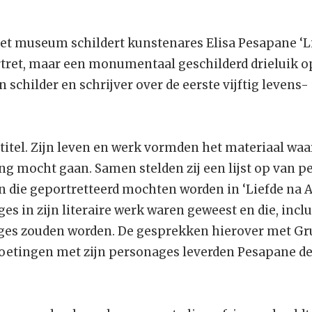
et museum schildert kunstenares Elisa Pesapane ‘Li
rtret, maar een monumentaal geschilderd drieluik o
schilder en schrijver over de eerste vijftig levens
titel. Zijn leven en werk vormden het materiaal wa
g mocht gaan. Samen stelden zij een lijst op van pe
en die geportretteerd mochten worden in ‘Liefde na 
ges in zijn literaire werk waren geweest en die, inclu
es zouden worden. De gesprekken hierover met Gru
moetingen met zijn personages leverden Pesapane d