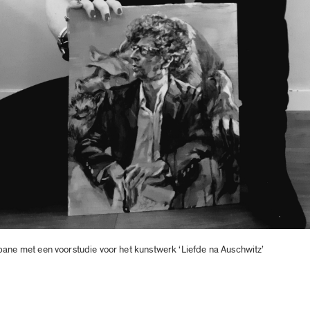
pane met een voorstudie voor het kunstwerk ‘Liefde na Auschwitz’