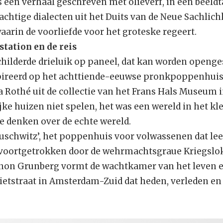
s een verhaal geschreven met olieverf, in een beeldta
achtige dialecten uit het Duits van de Neue Sachlichk
waarin de voorliefde voor het groteske regeert.
station en de reis
hilderde drieluik op paneel, dat kan worden openge
spireerd op het achttiende-eeuwse pronkpoppenhuis
othé uit de collectie van het Frans Hals Museum 
e huizen niet spelen, het was een wereld in het kle
 denken over de echte wereld.
uschwitz’, het poppenhuis voor volwassenen dat lees
 voortgetrokken door de wehrmachtsgraue Kriegslo
rnon Grunberg vormt de wachtkamer van het leven e
ietstraat in Amsterdam-Zuid dat heden, verleden en