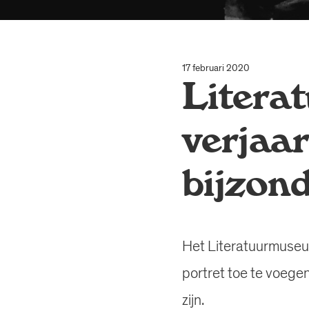
17 februari 2020
Litera
verjaa
bijzon
Het Literatuurmuseu
portret toe te voegen
zijn.