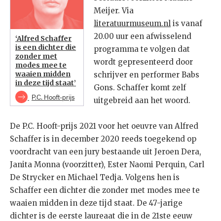
Meijer. Via
literatuurmuseum.nl
is vanaf
20.00 uur een afwisselend
‘Alfred Schaffer
is een dichter die
programma te volgen dat
zonder met
wordt gepresenteerd door
modes mee te
waaien midden
schrijver en performer Babs
in deze tijd staat’
Gons. Schaffer komt zelf
P.C. Hooft-prijs
uitgebreid aan het woord.
De P.C. Hooft-prijs 2021 voor het oeuvre van Alfred
Schaffer is in december 2020 reeds toegekend op
voordracht van een jury bestaande uit Jeroen Dera,
Janita Monna (voorzitter), Ester Naomi Perquin, Carl
De Strycker en Michael Tedja. Volgens hen is
Schaffer een dichter die zonder met modes mee te
waaien midden in deze tijd staat. De 47-jarige
dichter is de eerste laureaat die in de 21ste eeuw