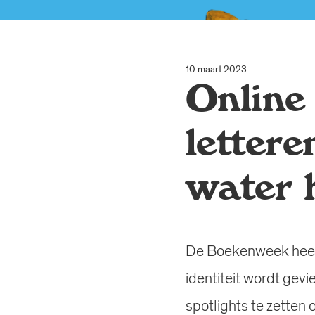
10 maart 2023
Online
lettere
water 
De Boekenweek heeft 
identiteit wordt gev
spotlights te zetten