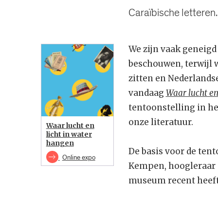
Caraïbische letteren.
We zijn vaak geneigd 
beschouwen, terwijl w
zitten en Nederlandse
vandaag
Waar lucht en
tentoonstelling in h
onze literatuur.
Waar lucht en
licht in water
hangen
De basis voor de ten
Online expo
Kempen, hoogleraar e
museum recent heeft