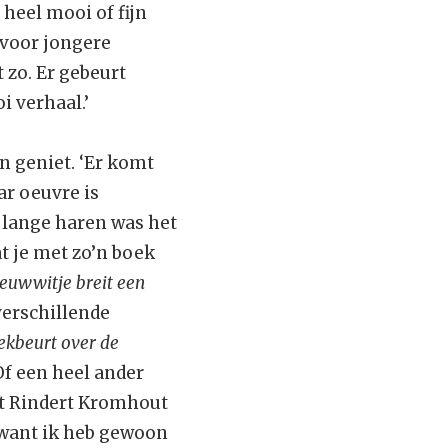
 heel mooi of fijn
 voor jongere
t zo. Er gebeurt
i verhaal.’
n geniet. ‘Er komt
aar oeuvre is
 lange haren was het
at je met zo’n boek
euwwitje breit een
verschillende
ekbeurt over de
 Of een heel ander
t Rindert Kromhout
 want ik heb gewoon