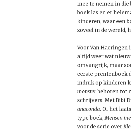
mee te nemen in die bo
boek las en er helema
kinderen, waar een boe
zoveel in de wereld, h
Voor Van Haeringen i
altijd weer wat nieuws
omvangrijk, maar som
eerste prentenboek da
indruk op kinderen k
monster
behoren tot m
schrijvers. Met Bibi
anaconda
. Of het laa
type boek,
Mensen met
voor de serie over
Kle