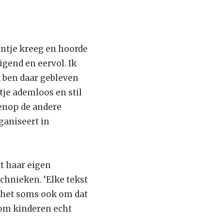
ontje kreeg en hoorde
igend en eervol. Ik
k ben daar gebleven
tje ademloos en stil
venop de andere
ganiseert in
t haar eigen
chnieken. ‘Elke tekst
t het soms ook om dat
i om kinderen echt