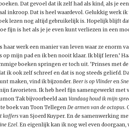
eken. Dat gevoel dat ik zelf had als kind, als je een
al inkroop. Dat is heel waardevol. Gelukkig werk ik
k lezen nog altijd gebruikelijk is. Hopelijk blijft da
oe fijn is het als je je even kunt verliezen in een moo
s haar werk een manier van leven waar ze enorm va
 op mijn pad en ik ben nooit klaar. Ik blijf leren.’ H
mige boeken springen er toch uit. ‘Prinses met de
t ik ook zelf schreef en dat is nog steeds geliefd. D
unt maken, vind ik bijzonder.
Beer is op Vlinder
en
Sne
ijn favorieten. Ik heb heel fijn samengewerkt met 
 Dumon Tak bijvoorbeeld aan
Vandaag houd ik mijn spre
tste boek van Toon Tellegen
De armen van de octopus
.
 koffers
van Sjoerd Kuyper. En de samenwerking me
ine Ezel
. En eigenlijk kan ik nog wel even doorgaan,