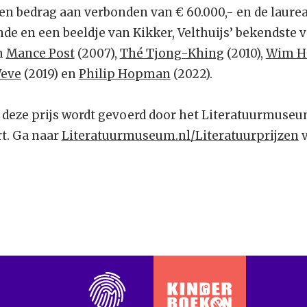
een bedrag aan verbonden van € 60.000,- en de laure
e en een beeldje van Kikker, Velthuijs’ bekendste v
n
Mance Post
(2007),
Thé Tjong-Khing
(2010),
Wim H
Weve
(2019) en
Philip Hopman
(2022).
r deze prijs wordt gevoerd door het Literatuurmuseu
rt. Ga naar
Literatuurmuseum.nl/Literatuurprijzen
v