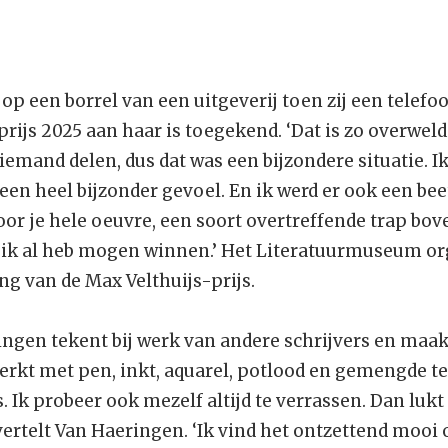
p een borrel van een uitgeverij toen zij een telefo
prijs 2025 aan haar is toegekend. ‘Dat is zo overweld
emand delen, dus dat was een bijzondere situatie. I
en heel bijzonder gevoel. En ik werd er ook een bee
 voor je hele oeuvre, een soort overtreffende trap bo
e ik al heb mogen winnen.’ Het Literatuurmuseum or
ng van de Max Velthuijs-prijs.
gen tekent bij werk van andere schrijvers en maak
rkt met pen, inkt, aquarel, potlood en gemengde te
. Ik probeer ook mezelf altijd te verrassen. Dan luk
 vertelt Van Haeringen. ‘Ik vind het ontzettend moo