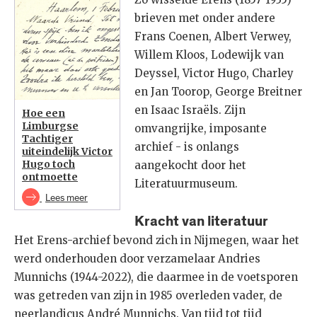
brieven met onder andere
Frans Coenen, Albert Verwey,
Willem Kloos, Lodewijk van
Deyssel, Victor Hugo, Charley
en Jan Toorop, George Breitner
en Isaac Israëls. Zijn
Hoe een
Limburgse
omvangrijke, imposante
Tachtiger
archief - is onlangs
uiteindelijk Victor
Hugo toch
aangekocht door het
ontmoette
Literatuurmuseum.
Lees meer
Kracht van literatuur
Het Erens-archief bevond zich in Nijmegen, waar het
werd onderhouden door verzamelaar Andries
Munnichs (1944-2022), die daarmee in de voetsporen
was getreden van zijn in 1985 overleden vader, de
neerlandicus André Munnichs. Van tijd tot tijd