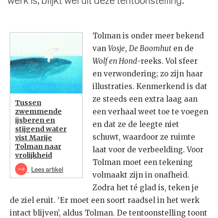
werk is, blijkt wel uit deze tentoonstelling.
Tolman is onder meer bekend
van
Vosje
,
De Boomhut
en de
Wolf en Hond
-reeks. Vol sfeer
en verwondering; zo zijn haar
illustraties. Kenmerkend is dat
ze steeds een extra laag aan
Tussen
zwemmende
een verhaal weet toe te voegen
ijsberen en
en dat ze de leegte niet
stijgend water
schuwt, waardoor ze ruimte
vist Marije
Tolman naar
laat voor de verbeelding. Voor
vrolijkheid
Tolman moet een tekening
Lees artikel
volmaakt zijn in onafheid.
Zodra het té glad is, teken je
de ziel eruit. ‘Er moet een soort raadsel in het werk
intact blijven’, aldus Tolman. De tentoonstelling toont