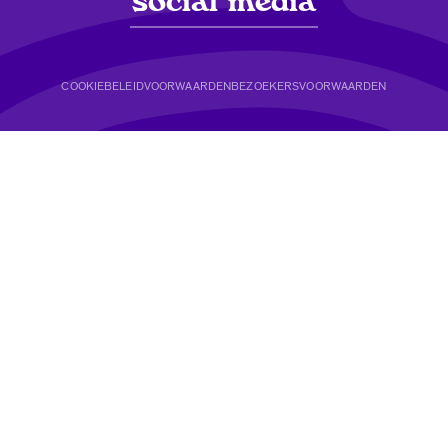
social media
COOKIEBELEID
VOORWAARDEN
BEZOEKERSVOORWAARDEN