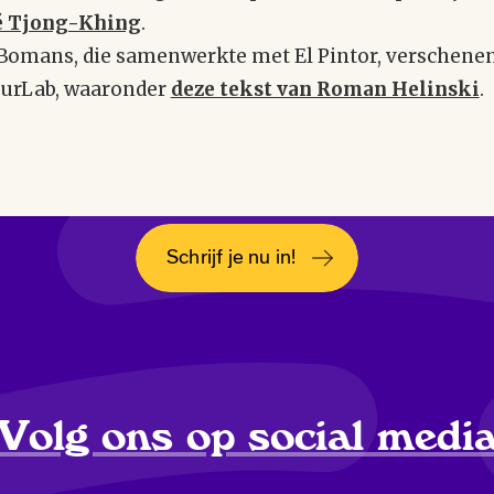
 Tjong-Khing
.
Bomans, die samenwerkte met El Pintor, verschene
uurLab, waaronder
deze tekst van Roman Helinski
.
Meld je aan
voor de nieuwsbrief
Schrijf je nu in!
Opent in een nieuw tabblad
Volg ons op social medi