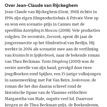
Over Jean-Claude van Rijckeghem
Jean-Claude van Rijckeghem (Gent, 1963) richtte in
1994 zijn eigen filmproductiehuis A Private View op
en won een scenario-prijs in Cannes met de
speelfilm
Aanrijding in Moscou
(2008). Vele producties
volgden. De recentste,
Zeevonk
, opent dit jaar de
jongerensectie op het filmfestival van Berlijn. Hij
werkte in 2004 als scenarist mee aan de verfilming
van
Kruistocht in Spijkerbroek
, naar de bekende roman
van Thea Beckman.
Tante Dingdong
(2000) was de
eerste novelle van zijn hand, gevolgd door twee
jeugdboeken rond Spijker, een 15-jarige volksjongen
in samenwerking met Pat Van Beirs.
Jonkvrouw
, de
roman die het duo daarna schreef rond de
historische figuur van de Vlaamse erfdochter
Margaretha van Male, oogstte veel lof. Daarvoor
kregen ze de Thea Beckman-prijs, de Boekenleeuw,