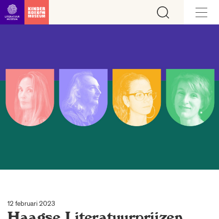
Ga direct naar inhoud
12 februari 2023
Haagse Literatuurprijzen