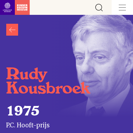
Ga direct naar inhoud
Rudy
Kousbroek
1975
P.C. Hooft-prijs