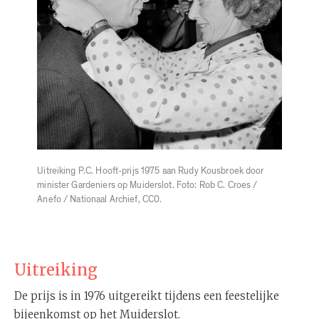
Uitreiking P.C. Hooft-prijs 1975 aan Rudy Kousbroek door
minister Gardeniers op Muiderslot. Foto: Rob C. Croes /
Anefo / Nationaal Archief, CC0.
Uitreiking
De prijs is in 1976 uitgereikt tijdens een feestelijke
bijeenkomst op het Muiderslot.