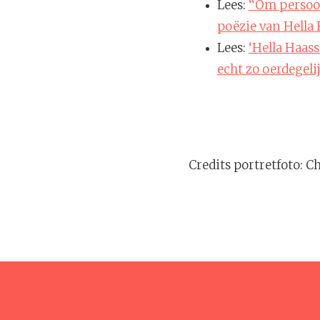
Lees:
‘‘Om persoon
poëzie van Hella 
Lees:
‘Hella Haass
echt zo oerdegelij
Credits portretfoto: C