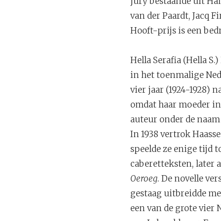
jury bestaande uit Ha
van der Paardt, Jacq F
Hooft-prijs is een be
Hella Serafia (Hella S
in het toenmalige Ned
vier jaar (1924-1928) n
omdat haar moeder in 
auteur onder de naam 
In 1938 vertrok Haass
speelde ze enige tijd 
caberetteksten, later 
Oeroeg
. De novelle ve
gestaag uitbreidde met
een van de grote vier