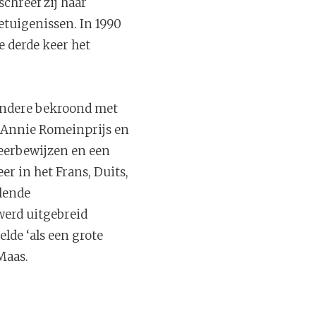
schreef zij haar
tuigenissen. In 1990
e derde keer het
 andere bekroond met
de Annie Romeinprijs en
 eerbewijzen en een
r in het Frans, Duits,
llende
werd uitgebreid
lde ‘als een grote
Maas.