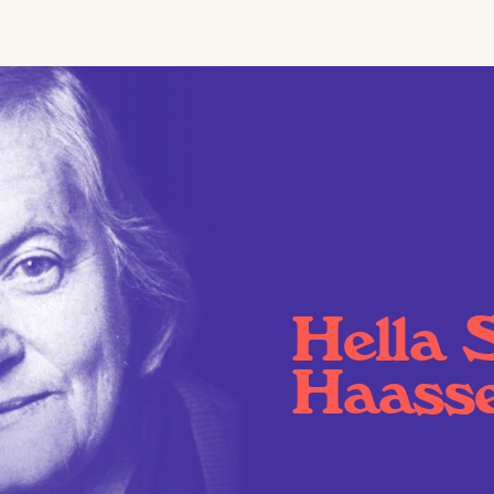
Hella 
Haass