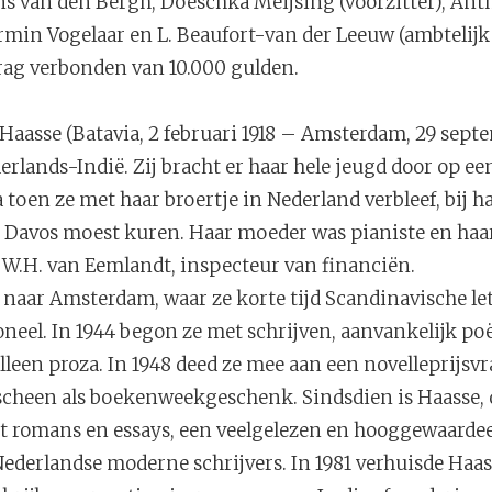
ns van den Bergh, Doeschka Meijsing (voorzitter), An
irmin Vogelaar en L. Beaufort-van der Leeuw (ambtelijk s
drag verbonden van 10.000 gulden.
.) Haasse (Batavia, 2 februari 1918 – Amsterdam, 29 sept
erlands-Indië. Zij bracht er haar hele jeugd door op e
a toen ze met haar broertje in Nederland verbleef, bij h
Davos moest kuren. Haar moeder was pianiste en haar
W.H. van Eemlandt, inspecteur van financiën.
e naar Amsterdam, waar ze korte tijd Scandinavische le
toneel. In 1944 begon ze met schrijven, aanvankelijk po
alleen proza. In 1948 deed ze mee aan een novelleprijsv
rscheen als boekenweekgeschenk. Sindsdien is Haasse, 
 romans en essays, een veelgelezen en hooggewaardeerd
 Nederlandse moderne schrijvers. In 1981 verhuisde Haa