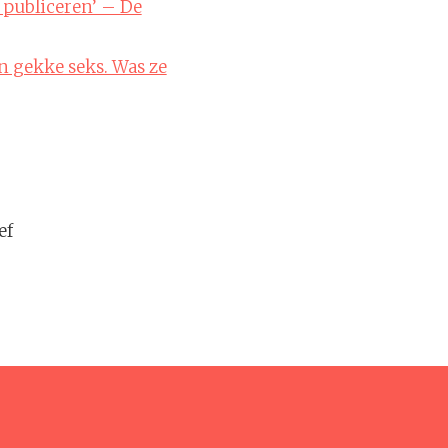
n publiceren’ – De
an gekke seks. Was ze
ef
n