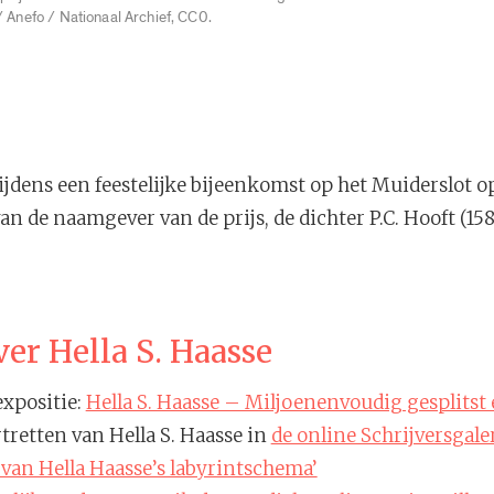
/ Anefo / Nationaal Archief, CC0.
tijdens een feestelijke bijeenkomst op het Muiderslot op 
an de naamgever van de prijs, de dichter P.C. Hooft (158
er Hella S. Haasse
expositie:
Hella S. Haasse – Miljoenenvoudig gesplitst
rtretten van Hella S. Haasse in
de online Schrijversgaler
 van Hella Haasse’s labyrintschema’