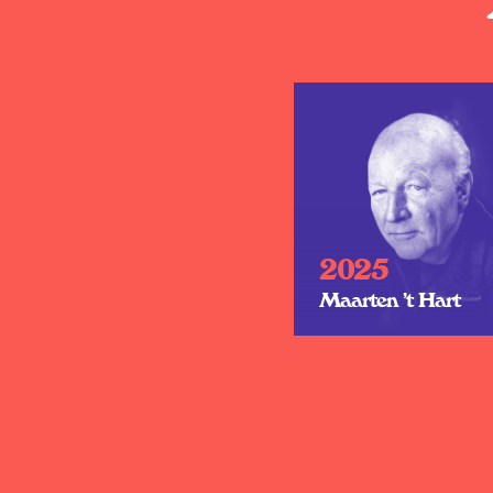
2025
Maarten ’t Hart