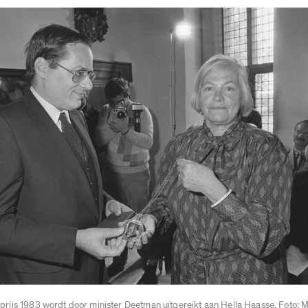
-prijs 1983 wordt door minister Deetman uitgereikt aan Hella Haasse. Foto: 