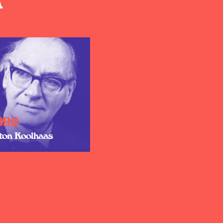
992
ton Koolhaas