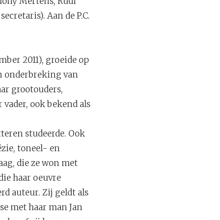
thony Mertens, Rudi
ecretaris). Aan de P.C.
ember 2011), groeide op
en onderbreking van
aar grootouders,
 vader, ook bekend als
tteren studeerde. Ook
ëzie, toneel- en
raag, die ze won met
die haar oeuvre
 auteur. Zij geldt als
sse met haar man Jan