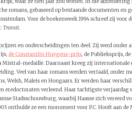
krijk, waar ze tien jaar zou wonen. In die afzondering 
che romans, gebaseerd op bestaande documenten en ge
Amsterdam. Voor de boekenweek 1994 schreef zij voor d
:
Transit
.
e prijzen en onderscheidingen ten deel. Zij werd onder
ijs,
de Constantijn Huygens-prijs
, de Publieksprijs, 
a Mistral-medaille. Daarnaast kreeg zij internationale
iding. Veel van haar romans werden vertaald, onder mee
ans, Welsh, Maleis en Hongaars. Er werden haar verschi
 eredoctoraten verleend. Haar tachtigste verjaardag 
amse Stadsschouwburg, waarbij Haasse zich vereerd voe
2003 onthulde ze een monument voor P.C. Hooft aan de 