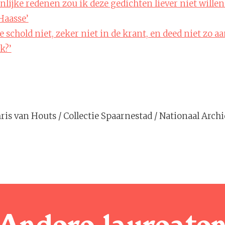
lijke redenen zou ik deze gedichten liever niet wille
Haasse’
e schold niet, zeker niet in de krant, en deed niet zo a
k?’
hris van Houts / Collectie Spaarnestad / Nationaal Archi
Andere laureate