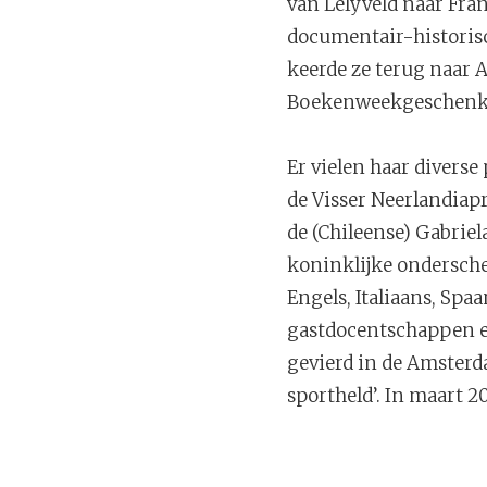
van Lelyveld naar Fran
documentair-historis
keerde ze terug naar 
Boekenweekgeschenk
Er vielen haar divers
de Visser Neerlandiapr
de (Chileense) Gabriel
koninklijke ondersche
Engels, Italiaans, Spa
gastdocentschappen en
gevierd in de Amsterd
sportheld’. In maart 