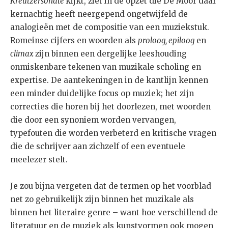
Kreutzersonate
kijkt, ziet in de opzet die De Moor daar
kernachtig heeft neergepend ongetwijfeld de
analogieën met de compositie van een muziekstuk.
Romeinse cijfers en woorden als
proloog, epiloog
en
climax
zijn binnen een dergelijke leeshouding
onmiskenbare tekenen van muzikale scholing en
expertise. De aantekeningen in de kantlijn kennen
een minder duidelijke focus op muziek; het zijn
correcties die horen bij het doorlezen, met woorden
die door een synoniem worden vervangen,
typefouten die worden verbeterd en kritische vragen
die de schrijver aan zichzelf of een eventuele
meelezer stelt.
Je zou bijna vergeten dat de termen op het voorblad
net zo gebruikelijk zijn binnen het muzikale als
binnen het literaire genre – want hoe verschillend de
literatuur en de muziek als kunstvormen ook mogen