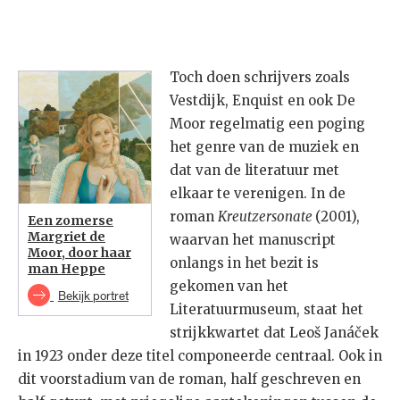
Toch doen schrijvers zoals
Vestdijk, Enquist en ook De
Moor regelmatig een poging
het genre van de muziek en
dat van de literatuur met
elkaar te verenigen. In de
roman
Kreutzersonate
(2001),
Een zomerse
Margriet de
waarvan het manuscript
Moor, door haar
onlangs in het bezit is
man Heppe
gekomen van het
Bekijk portret
Literatuurmuseum, staat het
strijkkwartet dat Leoš Janáček
in 1923 onder deze titel componeerde centraal. Ook in
dit voorstadium van de roman, half geschreven en