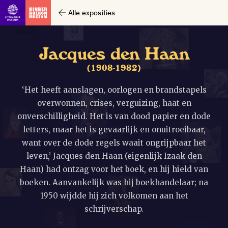
Alle exposities
J
a
c
q
u
e
s
d
e
n
H
a
a
n
(
1
9
0
8
-
1
9
8
2
)
‘Het heeft aanslagen, oorlogen en brandstapels
overwonnen, crises, verguizing, haat en
onverschilligheid. Het is van dood papier en dode
letters, maar het is gevaarlijk en onuitroeibaar,
want over de dode regels waait ongrijpbaar het
leven,’ Jacques den Haan (eigenlijk Izaak den
Haan) had ontzag voor het boek, en hij hield van
boeken. Aanvankelijk was hij boekhandelaar; na
1950 wijdde hij zich volkomen aan het
schrijverschap.