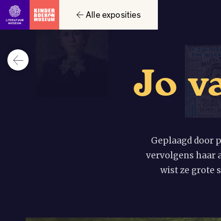
Alle exposities
J
o
v
Geplaagd door p
vervolgens haar a
wist ze grote 