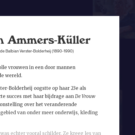
n Ammers-Küller
 de Balbian Verster-Bolderheij (1890-1990)
olle vrouwen in een door mannen
e wereld.
ter-Bolderheij oogstte op haar 23e als
cte succes met haar bijdrage aan
De Vrouw
oonstelling over het veranderende
 gebied van onder meer onderwijs, kleding
 was echter vooral schilder. Ze kreeg les van