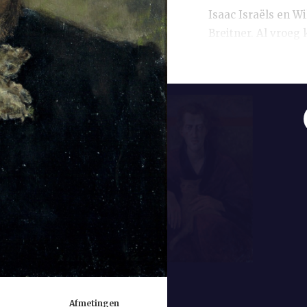
Isaac Israëls en 
Breitner. Al vroeg
portretteren. Zo le
Stadsschouwburg i
Ook portretteerde 
en veel vertaald au
Van Ammers-Küller
opstandigen
, waari
vrouwenemancipatie
vrouwenbeweging, 
zich een eigen le
groot. De literaire
haar als een brood
die tussen de Wer
vond het ‘kulliterat
constatering dat s
Afmetingen