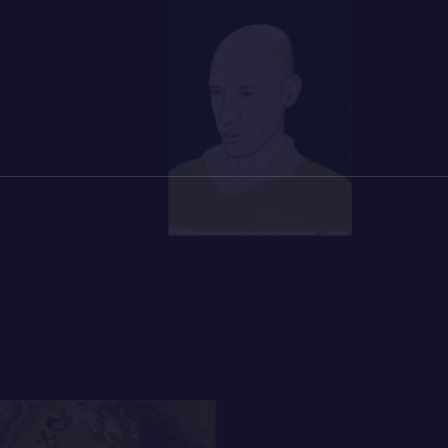
agd [zijn] de belangstelling van een volk...
timuleren!’
dheid en aanmelding bij de Kultuurkamer
mmers-Küller ook in de Tweede
 publiceren, en in 1945 kreeg ze door de
etterkunde een schrijfverbod van enkele
bleef rehabilitatie eisen, maar zou die nooit