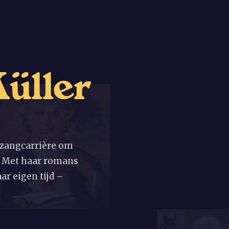
K
ü
l
l
e
r
 zangcarrière om
n. Met haar romans
ar eigen tijd –