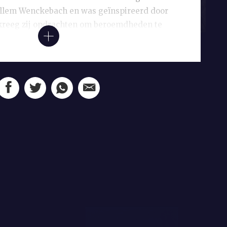
Willem Wenckebach en was geïnspireerd door
 kreeg zij opdrachten om beroemdheden te
gde ze voor de galerij van de
n Amsterdam actrice Sara Heyblom vast.
ze Jo van Ammers-Küller, dan een gevierd
teur.
s grote doorbraak kwam in 1925 met
De
n ze de geschiedenis van de
 verbeeldt. Zelf was ze nooit actief in de
maar haar belangstelling voor vrouwen die
ven en vrijheid hadden verworven was
 elite had weinig op met haar werk. Die zag
schrijver van typische dameslectuur zoals
eldoorlogen populair was. Menno ter Braak
uur’, al schuilt er enige nijd in zijn
chrijfsters als Van Ammers-Küller ‘er dan