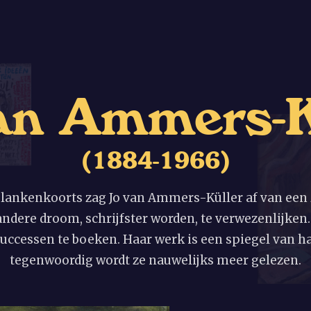
a
n
A
m
m
e
r
s
-
(
1
8
8
4
-
1
9
6
6
)
lankenkoorts zag Jo van Ammers-Küller af van een
ndere droom, schrijfster worden, te verwezenlijke
successen te boeken. Haar werk is een spiegel van ha
tegenwoordig wordt ze nauwelijks meer gelezen.