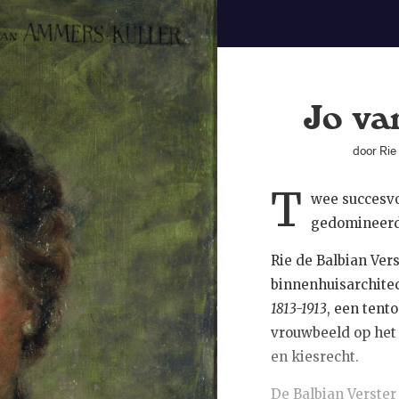
Jo va
door Rie
T
wee succesv
gedomineerd
Rie de Balbian Vers
binnenhuisarchite
1813-1913
, een tent
vrouwbeeld op het
en kiesrecht.
De Balbian Verster