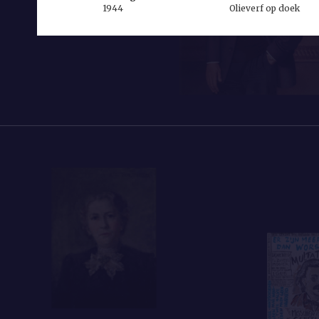
1944
Olieverf op doek