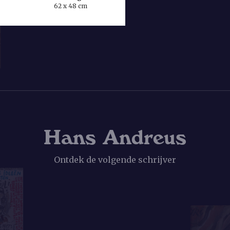
62 x 48 cm
waarachtig in gesla
tot kopens toe te s
Haar Duitse gezin
zorgden dat Van A
Wereldoorlog mocht
Eereraad voor de L
jaren opgelegd. Ze 
krijgen.
Hans Andreus
Ontdek de volgende schrijver