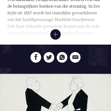
de belangrijkste boeken van die stroming. In
Een
liefde
uit 1887 wordt het innerlijke gevoelsleven
van het hoofdpersonage Mathilde beschreven.
Ook haar seksuele gevoelens komen aan de orde
en voor het eerst in de Nederlandse literatuur
wordt er min of meer expliciet geschreven over
vrouwelijke zelfbevrediging. Veel lezers, onder
wie ook Frederik van Eeden, zijn geschokt. Onder
druk kuist Van Deyssel de tekst voor de tweede
editie van het boek. Zevenentachtig jaar na eerste
verschijning sloeg
Een liefde
bij het publiek
dermate aan dat het boek tussen 1974 en
1979 maar liefst negen keer herdrukt werd.
Overigens inmiddels in een herstelde versie.
Van Deyssel liep meteen tegen de grenzen van het
naturalisme aan. Schrijvers als Frans Netscher,