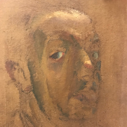
dat er een portret moest komen door de beroemde
impressionist Isaac Israels, zoon van Jozef Israëls.
Van Deyssel zag hier wel wat in, maar stelde één
voorwaarde: hij wilde
en profil
worden afgebeeld.
Israels had hem in 1889 ook al eens
geportretteerd, maar tot Van Deyssels verbazing
bleek Israels het doek na twee maanden al te
hebben overgeschilderd.
Voor dit portret uit 1934 poseerde Van Deyssel
diverse malen en elke keer bereidde hij zich
fanatiek voor, zowel fysiek als psychisch, om er zo
florissant en briljant mogelijk op te staan. In zijn
dagboek is haast van minuut tot minuut te lezen
welke voorbereidingen hij trof voor de
poseersessies: wat hij at, dronk, hoeveel rum,
oranjebitter of cognac in de thee (‘geen of weinig