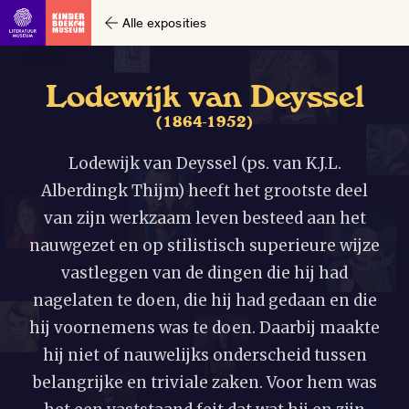
Alle exposities
L
o
d
e
w
i
j
k
v
a
n
D
e
y
s
s
e
l
(
1
8
6
4
-
1
9
5
2
)
Lodewijk van Deyssel (ps. van K.J.L.
Alberdingk Thijm) heeft het grootste deel
van zijn werkzaam leven besteed aan het
nauwgezet en op stilistisch superieure wijze
vastleggen van de dingen die hij had
nagelaten te doen, die hij had gedaan en die
hij voornemens was te doen. Daarbij maakte
hij niet of nauwelijks onderscheid tussen
belangrijke en triviale zaken. Voor hem was