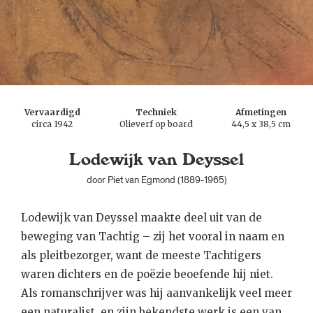
suiker en een druppel melk’), en dan ‘met sigaren,
cognac, lucifers en ochtendblad’ per taxi naar het
station.
Het portret kreeg een ereplaats in zijn kamer.
Niettemin liet hij zich in 1944 zeer kritisch uit over
Vervaardigd
Techniek
Afmetingen
het portret: Kees Verwey had hem ook eens
circa 1942
Olieverf op board
44,5 x 38,5 cm
geschilderd en bij hem vergeleken ‘is dit
Lodewijk van Deyssel
observeeren van Israels iets oppervlakkigs’.
door Piet van Egmond (1889-1965)
Lodewijk van Deyssel maakte deel uit van de
beweging van Tachtig – zij het vooral in naam en
als pleitbezorger, want de meeste Tachtigers
waren dichters en de poëzie beoefende hij niet.
Als romanschrijver was hij aanvankelijk veel meer
een naturalist, en zijn bekendste werk is een van