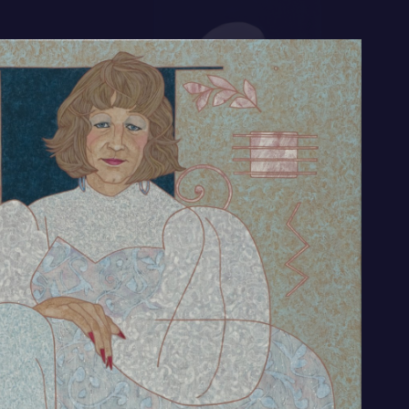
ar datgene waar het om gaat, en dat zijn het
n en de houding, waarin een onderwerp zich
eeft.