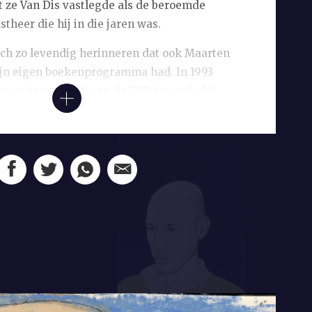
at ze Van Dis vastlegde als de beroemde
heer die hij in die jaren was.
zich zo levendig herinneren dat ook Maarten
 zijn eigen boekenprogramma had. In 1993
ussen dag en nacht
van de VPRO, waarin hij
en bepaald thema drie schrijvers ontving.
us zei hierover: ‘Maarten ’t Hart kan veel
iewen is daar niet bij. Waar Meijer [= Ischa
 tot loslippigheid tracht te verleiden door
te dwingen, daar brengt Maarten zijn
n een droomloze slaap door al zijn
ingen driemaal te herhalen.’ Het
na een paar afleveringen in december 1993,
 kreeg van hartritmestoornissen en het
eer aankon. De satirische en absurdistische
 nog een parodie op het programma, met