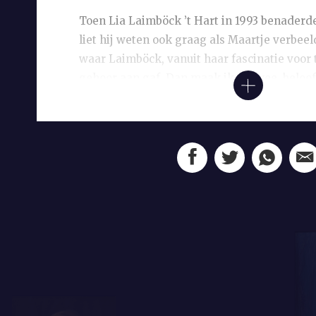
Toen Lia Laimböck ’t Hart in 1993 benaderde
liet hij weten ook graag als Maartje verbeel
waar Laimböck, vanuit haar fascinatie voor 
gehoor aan gaf. Dan maak ik er twee, beloof
en een voor mij. Uiteindelijk ontstond er een
één Maarten en vier Maartjes. Laimböcks e
zijn travestie werd nog groter toen bleek da
schoenmaat hadden. Tijdens het poseren he
op elkaars pumps geparadeerd.
Waar Laimböck Maarten zo sober mogelijk h
heeft ze in dit portret,
De bruid
getiteld, ook 
verbeeld. De lotusbloem staat voor het geve
veel aan mensen. Het mes eronder staat voo
vlijmscherpe kant, die hij ook heeft.’ Rechts
lauwerkrans te zien. ‘Die wilde ik hem geve