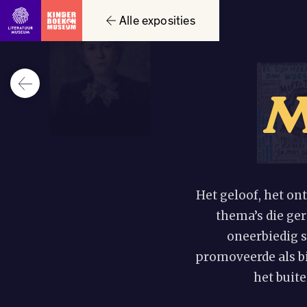
Alle exposities
Het geloof, het on
thema’s die ge
oneerbiedig s
promoveerde als bi
het buite