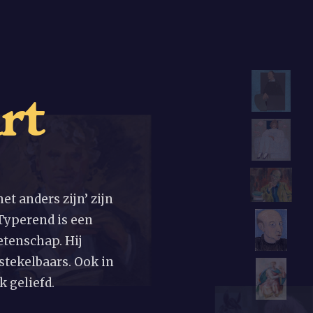
a
r
t
t anders zijn’ zijn
Typerend is een
etenschap. Hij
stekelbaars. Ook in
k geliefd.