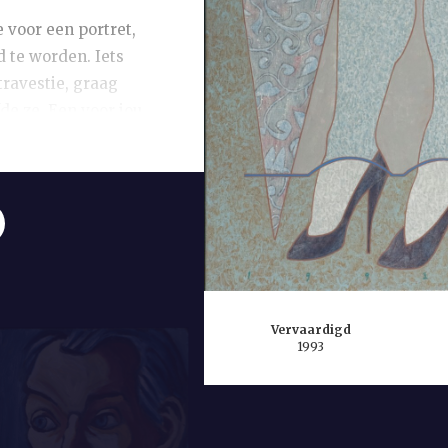
 voor een portret,
d te worden. Iets
travestie, graag
de ze. Een voor jou
 reeks van vijf:
nthousiasme voor
t ze dezelfde
bben ze eindeloos
eeft neergezet,
het lyrische
Vervaardigd
n: ‘Maarten geeft
1993
r zijn
 is een stukje
n omdat hij voor