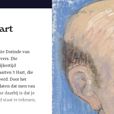
Herman Koch als g
Overigens zou Maar
zijn. De schrijver
art
de kijker in tien 
wereld van zijn moe
de rand van Warmon
uiteenlopende gro
kte Dorinde van
hem veel beter.
vers. Die
ijkertijd
rten ’t Hart, die
erd. Door het
laten dat men van
e daarbij is dat je
 staat te tekenen,