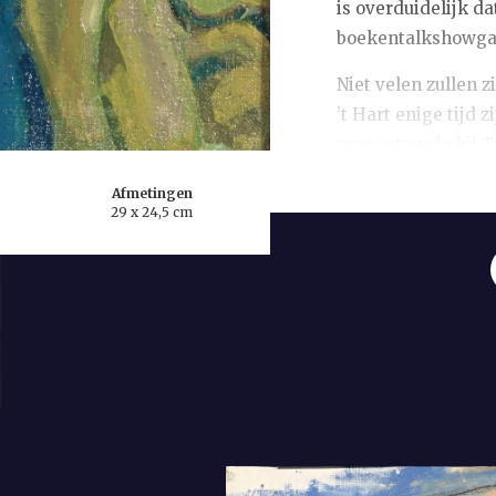
is overduidelijk d
boekentalkshowgast
Niet velen zullen 
’t Hart enige tijd
presenteerde hij
T
wekelijks rondom e
Afmetingen
Hugo Brandt Corsti
29 x 24,5 cm
dingen, maar interv
Meijer] zijn gasten
een hoog tempo af 
gesprekspartners i
irrelevante opmerk
programma stopte 
omdat ’t Hart last
presenteren niet m
serie
Jiskefet
bracht