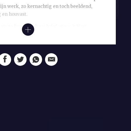
jn werk, zo kernachtig en toch beeldend,
g en houvast.
ets te horen op haar brief, maar ’t Hart
direct en een ontmoeting was snel geregeld.
me ging Laimböck gelijk aan de slag en
s terwijl hij poseerde in zijn tuin, in het
 is daar niets van terug te zien in het
egt de schilder uit, ze laat wanneer ze
t ontzettend veel weg. Wel voegt ze toe,
enlijk niet kunnen, maar dusdanig
t oog het accepteert.
en, of eigenlijk één been, als het ware
em geen voeten en de stoel waarin hij zit, is
en staande rechthoek. Ze wilde dit portret
at de toeschouwer min of meer gedwongen