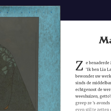
Ma
Z
e benaderde M
‘Ik ben Lia L
bewonder uw werk,
sinds de middelbar
echtgenoot de were
weeshuizen, getto’
greep ze ’s avonds
even stil te zette