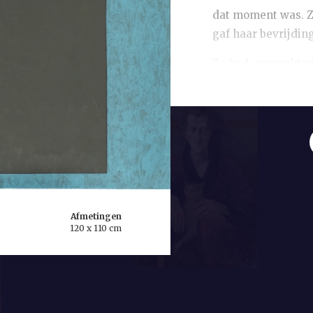
dat moment was. Zi
gaf haar bevrijdin
Ze had verwacht ni
reageerde vrijwel 
In haar enthousias
maakte ze vele foto’
groen. Uiteindelijk
portret. Want, zo l
mensen portretteer
elementen die eig
geschilderd dat he
Afmetingen
120 x 110 cm
Zo liet ze zijn ben
weglopen. Ze gaf h
niets anders dan e
sober houden, zod