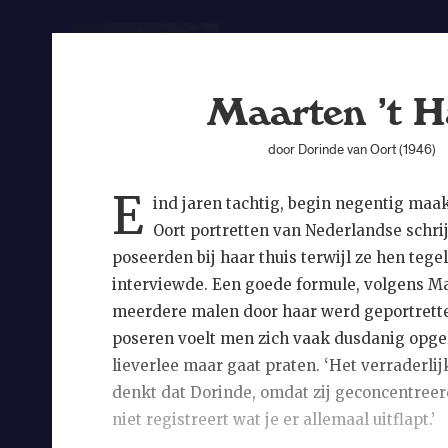
Maarten ’t H
door Dorinde van Oort (1946)
E
ind jaren tachtig, begin negentig maa
Oort portretten van Nederlandse schrij
poseerden bij haar thuis terwijl ze hen tegel
interviewde. Een goede formule, volgens Maa
meerdere malen door haar werd geportrette
poseren voelt men zich vaak dusdanig opge
lieverlee maar gaat praten. ‘Het verraderlijk
denkt dat Dorinde, omdat zij geconcentreerd
niet registreert wat je er allemaal uitflapt.’