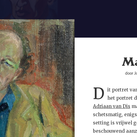
 is’. De
. Uiteraard wilde
laten zien. En het
et een vrouw, maar
d been gezet, want
n laten die benen
Ma
art maakte, is dit
door J
D
it portret v
het portret
Adriaan van Dis
ma
schetsmatig, enigs
setting is vrijwel g
beschouwend aanzi