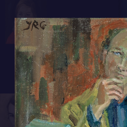
mij de meest unieke schrijver van Nederland
bliksemschicht symboliseert zijn valse kant
Laimböck die hoge hakken en de bruidsjurk 
weelderige van zijn benen: ‘Natuurlijk is h
in tweede instantie word je op een verkeer
als je niet zou weten dat het een man is, da
dat zien.’
Van de vijf portretten die Laimböck van ’t H
zijn favoriet.