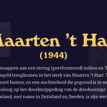
M
a
a
r
t
e
n
’
t
H
(
1
9
4
4
)
tsnappen aan een streng (gereformeerd) milieu en ‘he
regeld terugkomen in het werk van Maarten ’t Hart. 
oort humor, en een nuchterheid die gegrond is in w
oloog op het doorkruipgedrag van de driedoornige 
nland, met name in Duitsland en Zweden, is zijn wer