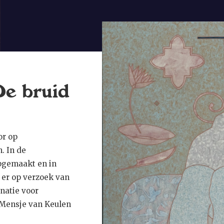
wordt te kijken na
gezicht, de hande
per ongeluk blootg
De bruid
or op
. In de
pgemaakt en in
 er op verzoek van
inatie voor
 Mensje van Keulen