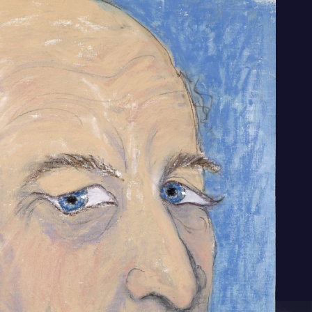
iechelende Maarten ’t Hart.
ten ’t Hart in 2014 opnieuw op tv te zien
 en gedragsbioloog nam in
Maartens moestuin
afleveringen mee naar de kleine, serene
stuin, een flinke lap grond bij zijn huis aan
d waarop hij al sinds de jaren tachtig
enten verbouwde. Dit tv-programma paste