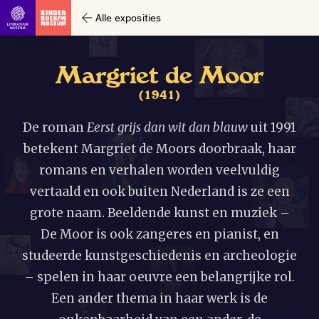
Alle exposities
M
a
r
g
r
i
e
t
d
e
M
o
o
r
(
1
9
4
1
)
De roman
Eerst grijs dan wit dan blauw
uit 1991
betekent Margriet de Moors doorbraak, haar
romans en verhalen worden veelvuldig
vertaald en ook buiten Nederland is ze een
grote naam. Beeldende kunst en muziek –
De Moor is ook zangeres en pianist, en
studeerde kunstgeschiedenis en archeologie
– spelen in haar oeuvre een belangrijke rol.
Een ander thema in haar werk is de