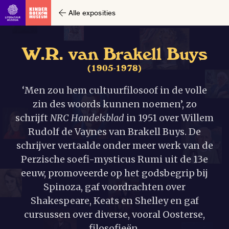
Alle exposities
W
.
R
.
v
a
n
B
r
a
k
e
l
l
B
u
y
s
(
1
9
0
5
-
1
9
7
8
)
‘Men zou hem cultuurfilosoof in de volle
zin des woords kunnen noemen’, zo
schrijft
NRC Handelsblad
in 1951 over Willem
Rudolf de Vaynes van Brakell Buys. De
schrijver vertaalde onder meer werk van de
Perzische soefi-mysticus Rumi uit de 13e
eeuw, promoveerde op het godsbegrip bij
Spinoza, gaf voordrachten over
Shakespeare, Keats en Shelley en gaf
cursussen over diverse, vooral Oosterse,
filosofieën.