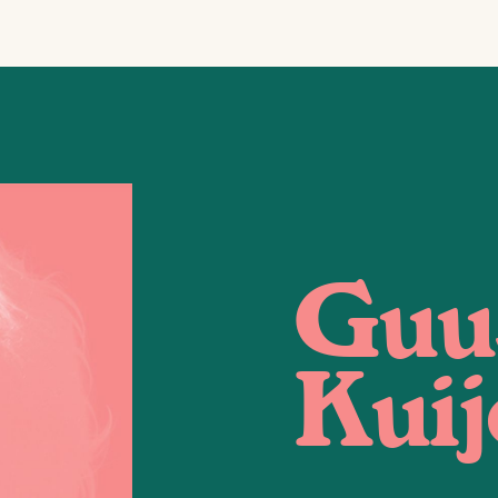
Guu
Kuij