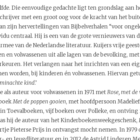
zelfde. Die eenvoudige gedachte ligt ten grondslag aan
schrijver met een groot oog voor de kracht van het buit
n zijn hervertellingen van Bijbelverhalen “voor ongelo
ividu centraal. Hij is een van de grote vernieuwers van 
rmee van de Nederlandse literatuur. Kuijers vrije gees
en en volwassenen uit alle lagen van de bevolking, met
keuren. Het verlangen naar het inrichten van een eig
n worden, bij kinderen én volwassenen. Hiervan getui
eminachte kind
.’
e als auteur voor volwassenen in 1971 met
Rose, met de
rboek
Met de poppen gooien
, met hoofdpersoon Madelief. 
n Toevalboeken, vijf boeken over Polleke, en ontving i
1 was hij de auteur van het Kinderboekenweekgeschenk,
tje Pieterse Prijs in ontvangst mocht nemen. In 1979 
er- en Jeugdliteratuur en in 2012 de Astrid Lindgren M