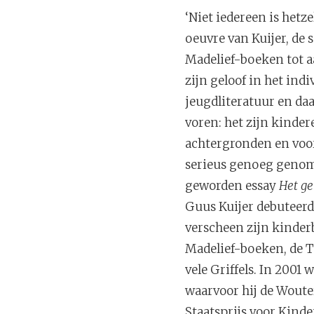
‘Niet iedereen is het
oeuvre van Kuijer, de 
Madelief-boeken tot aa
zijn geloof in het ind
jeugdliteratuur en daa
voren: het zijn kinder
achtergronden en voor
serieus genoeg genome
geworden essay
Het g
Guus Kuijer debuteerd
verscheen zijn kinde
Madelief-boeken, de Ti
vele Griffels. In 200
waarvoor hij de Wouter
Staatsprijs voor Kind