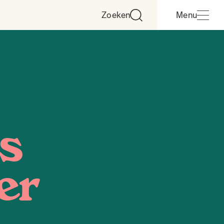
Zoeken
Menu
s
er