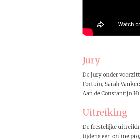
Jury
De jury onder voorzit
Fortuin, Sarah Vankers
Aan de Constantijn Hu
Uitreiking
De feestelijke uitrei
tijdens een online p