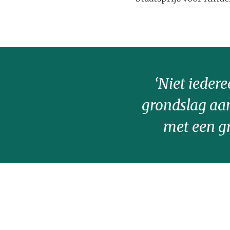
‘Niet iedere
grondslag aan
met een gr