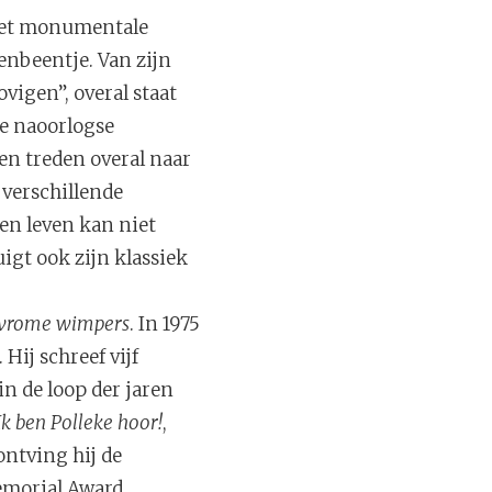
 het monumentale
enbeentje. Van zijn
vigen”, overal staat
de naoorlogse
ten treden overal naar
 verschillende
en leven kan niet
gt ook zijn klassiek
 vrome wimpers
. In 1975
Hij schreef vijf
n de loop der jaren
Ik ben Polleke hoor!
,
ontving hij de
emorial Award.