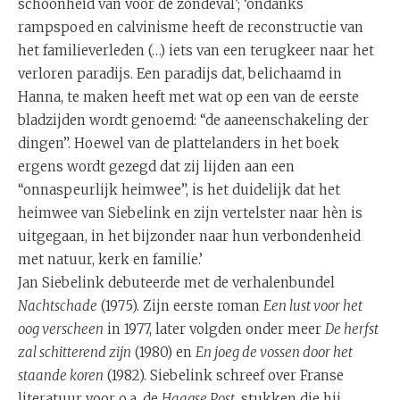
schoonheid van voor de zondeval’; ‘ondanks
rampspoed en calvinisme heeft de reconstructie van
het familieverleden (…) iets van een terugkeer naar het
verloren paradijs. Een paradijs dat, belichaamd in
Hanna, te maken heeft met wat op een van de eerste
bladzijden wordt genoemd: “de aaneenschakeling der
dingen”. Hoewel van de plattelanders in het boek
ergens wordt gezegd dat zij lijden aan een
“onnaspeurlijk heimwee”, is het duidelijk dat het
heimwee van Siebelink en zijn vertelster naar hèn is
uitgegaan, in het bijzonder naar hun verbondenheid
met natuur, kerk en familie.’
Jan Siebelink debuteerde met de verhalenbundel
Nachtschade
(1975). Zijn eerste roman
Een lust voor het
oog verscheen
in 1977, later volgden onder meer
De herfst
zal schitterend zijn
(1980) en
En joeg de vossen door het
staande koren
(1982). Siebelink schreef over Franse
literatuur voor o.a. de
Haagse Post
, stukken die hij