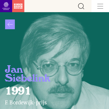
Ga direct naar inhoud
Jan
Siebelink
1991
F. Bordewijk-prijs