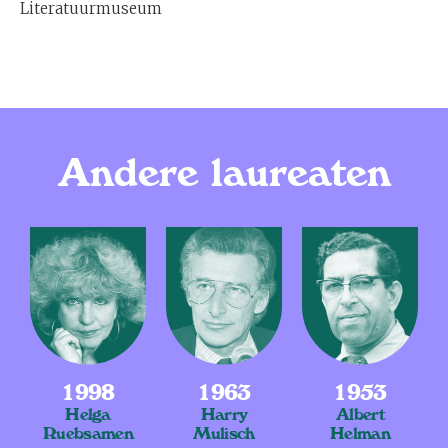
Literatuurmuseum
Andere laureaten
1998
1963
1953
Helga
Harry
Albert
Ruebsamen
Mulisch
Helman