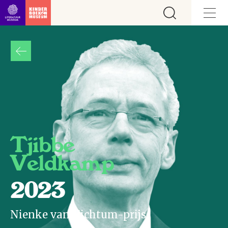
Ga direct naar inhoud
Tjibbe
Veldkamp
2023
Nienke van Hichtum-prijs