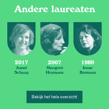
Andere laureaten
2017
2007
1989
Annet
Margriet
Ienne
Schaap
Heymans
Biemans
Bekijk het hele overzicht