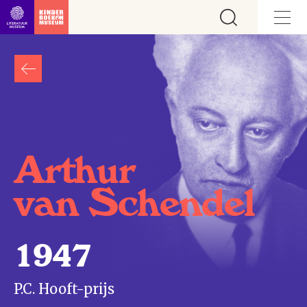
Ga direct naar inhoud
Arthur
van Schendel
1947
P.C. Hooft-prijs