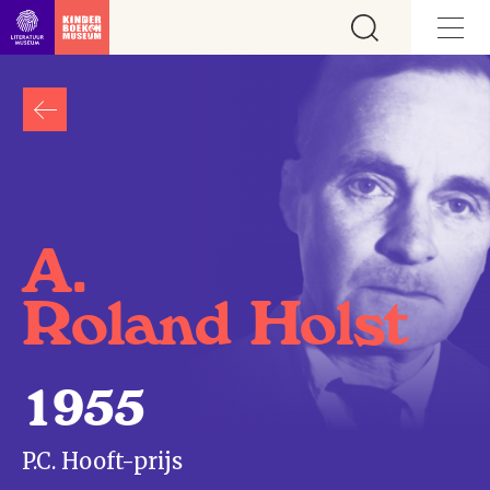
Ga direct naar inhoud
A.
Roland Holst
1955
P.C. Hooft-prijs