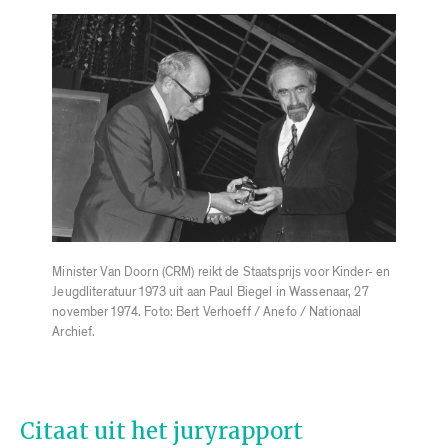
Minister Van Doorn (CRM) reikt de Staatsprijs voor Kinder- en
Jeugdliteratuur 1973 uit aan Paul Biegel in Wassenaar, 27
november 1974. Foto: Bert Verhoeff / Anefo / Nationaal
Archief.
Citaat uit het juryrapport