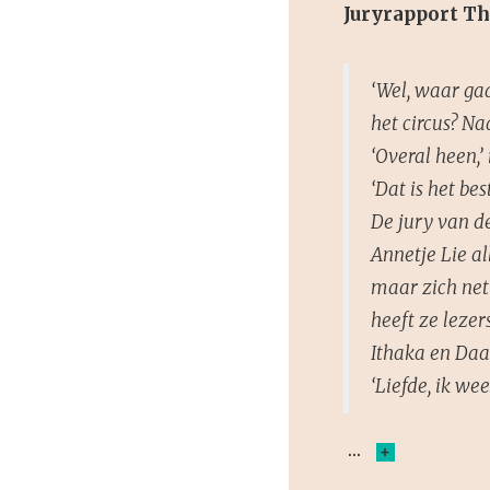
Juryrapport Th
‘Wel, waar ga
het circus? Na
‘Overal heen,’ 
‘Dat is het bes
De jury van d
Annetje Lie a
maar zich net
heeft ze leze
Ithaka en Daan
‘Liefde, ik we
+