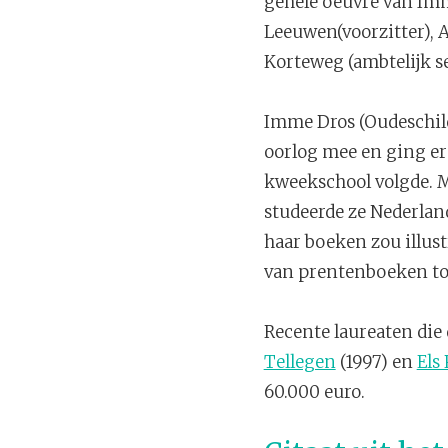
gehele oeuvre van Imm
Leeuwen(voorzitter), 
Korteweg (ambtelijk se
Imme Dros (Oudeschild
oorlog mee en ging er 
kweekschool volgde. M
studeerde ze Nederlan
haar boeken zou illust
van prentenboeken tot 
Recente laureaten die 
Tellegen
(1997) en
Els
60.000 euro.