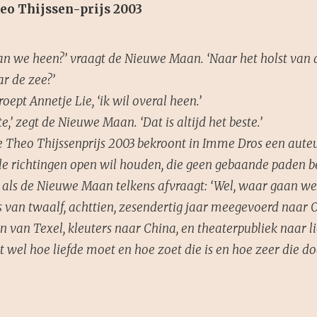
eo Thijssen-prijs 2003
an we heen?’ vraagt de Nieuwe Maan. ‘Naar het holst van 
ar de zee?’
roept Annetje Lie, ‘ik wil overal heen.’
te,’ zegt de Nieuwe Maan. ‘Dat is altijd het beste.’
e Theo Thijssenprijs 2003 bekroont in Imme Dros een auteur
lle richtingen open wil houden, die geen gebaande paden 
 als de Nieuwe Maan telkens afvraagt: ‘Wel, waar gaan we
rs van twaalf, achttien, zesendertig jaar meegevoerd naar
 van Texel, kleuters naar China, en theaterpubliek naar li
et wel hoe liefde moet en hoe zoet die is en hoe zeer die doe