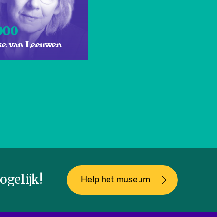
000
ke van Leeuwen
gelijk!
Help het museum