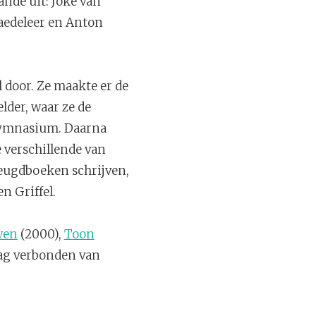
nde uit: Joke van
Saedeleer en Anton
 door. Ze maakte er de
lder, waar ze de
 gymnasium. Daarna
 verschillende van
 jeugdboeken schrijven,
n Griffel.
wen
(2000),
Toon
rag verbonden van