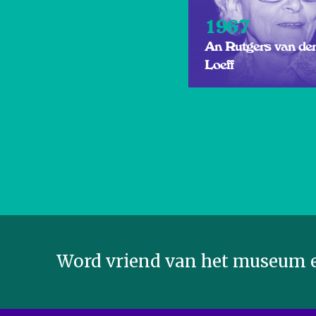
1967
An Rutgers van de
Loeff
Word vriend van het museum e