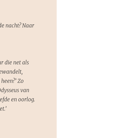
de nacht? Naar
 die net als
bewandelt,
 heen?’ Zo
 Odysseus van
efde en oorlog.
t.’