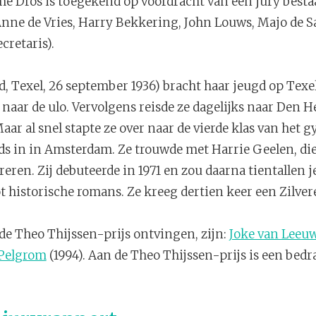
e Dros is toegekend op voordracht van een jury bestaa
Anne de Vries, Harry Bekkering, John Louws, Majo de 
cretaris).
, Texel, 26 september 1936) bracht haar jeugd op Texel
naar de ulo. Vervolgens reisde ze dagelijks naar Den He
aar al snel stapte ze over naar de vierde klas van het
ds in in Amsterdam. Ze trouwde met Harrie Geelen, die
reren. Zij debuteerde in 1971 en zou daarna tientallen
historische romans. Ze kreeg dertien keer een Zilvere
de Theo Thijssen-prijs ontvingen, zijn:
Joke van Leeu
 Pelgrom
(1994). Aan de Theo Thijssen-prijs is een bed