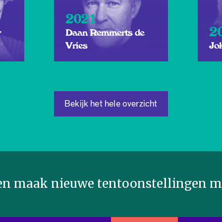
2021
2
r
Daan Remmerts de
Vries
Jo
Bekijk het hele overzicht
n maak nieuwe tentoonstellingen mo