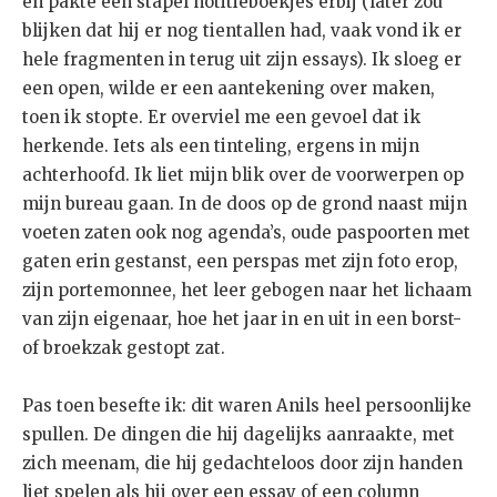
en pakte een stapel notitieboekjes erbij (later zou
blijken dat hij er nog tientallen had, vaak vond ik er
hele fragmenten in terug uit zijn essays). Ik sloeg er
een open, wilde er een aantekening over maken,
toen ik stopte. Er overviel me een gevoel dat ik
herkende. Iets als een tinteling, ergens in mijn
achterhoofd. Ik liet mijn blik over de voorwerpen op
mijn bureau gaan. In de doos op de grond naast mijn
voeten zaten ook nog agenda’s, oude paspoorten met
gaten erin gestanst, een perspas met zijn foto erop,
zijn portemonnee, het leer gebogen naar het lichaam
van zijn eigenaar, hoe het jaar in en uit in een borst-
of broekzak gestopt zat.
Pas toen besefte ik: dit waren Anils heel persoonlijke
spullen. De dingen die hij dagelijks aanraakte, met
zich meenam, die hij gedachteloos door zijn handen
liet spelen als hij over een essay of een column