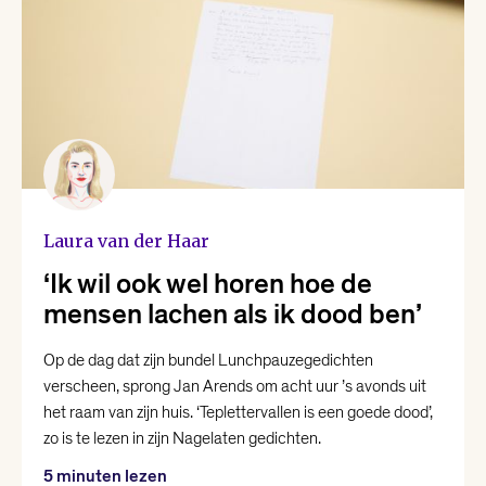
Karin Amatmoekrim
Lieke Marsman
Loranne Davelaar
Marjolein Visser
Laura van der Haar
‘Ik wil ook wel horen hoe de
Marsha Keja
mensen lachen als ik dood ben’
Op de dag dat zijn bundel Lunchpauzegedichten
Mohammed Benzakour
verscheen, sprong Jan Arends om acht uur ’s avonds uit
het raam van zijn huis. ‘Teplettervallen is een goede dood’,
Nikki Dekker
zo is te lezen in zijn Nagelaten gedichten.
5 minuten lezen