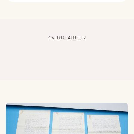
Alle curatoren
Aad Meinderts
OVER DE AUTEUR
Alfred Birney
Alma Mathijsen
Anne Louïse van den Dool
Bertram Mourits
Bregje Hofstede