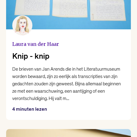
Christiaan Weijts
Dean Bowen
Eline Kortekaas
Laura van der Haar
Knip - knip
Ellen Deckwitz
De brieven van Jan Arends die in het Literatuurmuseum
worden bewaard, zijn zo eerlijk als transcripties van zijn
Emma van Hooff
gedachten zouden zijn geweest. Bijna allemaal beginnen
ze met een waarschuwing, een aantijging of een
Femke Brockhus
verontschuldiging. Hij valt m...
4 minuten lezen
Hanna Bervoets
Joost Oomen