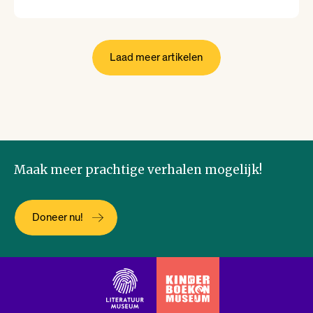
Nina Polak
Philip Huff
Laad meer artikelen
Raoul de Jong
Renée van Marissing
Maak meer prachtige verhalen mogelijk!
Roman Helinski
Doneer nu!
Roos van Rijswijk
Thomas Heerma van Voss
Valentijn Hoogenkamp