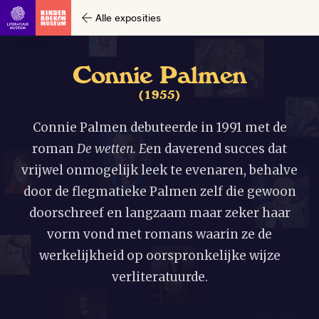
Alle exposities
C
o
n
n
i
e
P
a
l
m
e
n
(
1
9
5
5
)
Connie Palmen debuteerde in 1991 met de
roman
De wetten. E
en daverend succes dat
vrijwel onmogelijk leek te evenaren, behalve
door de flegmatieke Palmen zelf die gewoon
doorschreef en langzaam maar zeker haar
vorm vond met romans waarin ze de
werkelijkheid op oorspronkelijke wijze
verliteratuurde.