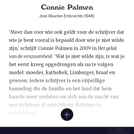
Connie Palmen
door Maarten Embrechts (1946)
‘Meer dan voor wie ook geldt voor de schrijver dat
wie je bent vooral is bepaald door wie je niet wilde
zijn,’ schrijft Connie Palmen in 2009 in
Het geluk
van de eenzaamheid
. ‘Wat je niet wilde zijn, is wat je
het eerst kreeg opgedrongen als na te volgen
model: moeder, katholiek, Limburger, braaf en
gewoon. Iedere schrijver is een vrijwillige
banneling die de familie en het land dat hem
baarde moet verlaten om zich aan de macht van
een zichtbare of onzichtbare dictatuur te
onttrekken.’
Het zoeken van een eigen weg is een belangrijk
thema in haar werk. Haar debuutroman
De wetten