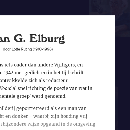
an G. Elburg
door Lotte Ruting (1910-1998)
s iets ouder dan andere Vijftigers, en
n 1942 met gedichten in het tijdschrift
 ontwikkelde zich als redacteur
 Woord
al snel richting de poëzie van wat in
imentele groep’ werd genoemd.
childerij geportretteerd als een man van
ht en donker – waarbij zijn houding vrij
en bijzondere wijze opgaand in de omgeving.