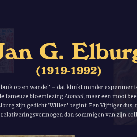
J
a
n
G
.
E
l
b
u
r
(
1
9
1
9
-
1
9
9
2
)
 buik op en wandel’ – dat klinkt minder experiment
t de fameuze bloemlezing
Atonaal
, maar een mooi beel
burg zijn gedicht ‘Willen’ begint. Een Vijftiger dus
relativeringsvermogen dan sommigen van zijn coll