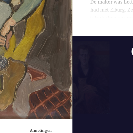
De maker was Lotte 
had met Elburg. Ze
talrijke boeken, w
was succesvol, zoz
een voorschot bij D
zoals hij zelf vert
een bankverwijzin
meekrijgen’, die hi
voor de uitreiking
Decorum met kunst-
dan zich als slodd
laudatio hield en 
Jacob Cats vergele
Afmetingen