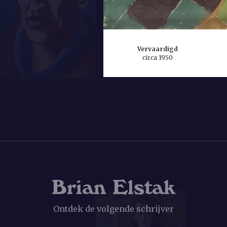
 de taal wel op
dat bij voorkeur
zijn.
Vervaardigd
circa 1950
Brian Elstak
Ontdek de volgende schrijver