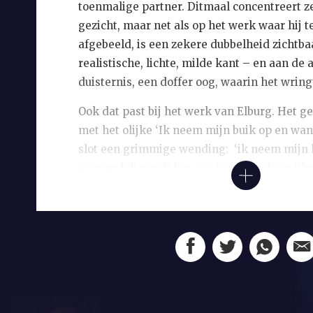
toenmalige partner. Ditmaal concentreert ze
gezicht, maar net als op het werk waar hij te
afgebeeld, is een zekere dubbelheid zichtba
realistische, lichte, milde kant – en aan de
duisternis, een doffer oog, waarin het wring
Ook dat past bij het werk van Elburg. Het ge
met het olijke ‘Ik neem mijn buik op en wa
slot een grimmige wending: ‘ik neem mijn
en wandel’ wordt het, en de maatschappijkri
van Elburgs werk doorklinkt, richt zich hier 
misstanden over de hele wereld. ‘Luister to
wou: / in Florida schildert men negers zwart,
men negers / en Spanje stinkt van het bloed
achterhaald, maar de boodschap niet.
Elburgs beeldgebruik was meestal toch min
experimenteel dan dat van de dichters met wi