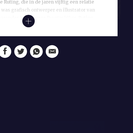
Ruting, die in de jaren vijftig een relatie
 was grafisch ontwerper en illustrator van
aaronder Jan Elburgs
Praatjes kijken.
Ruting
eer dat het voor haar makkelijker was om
e Bezige Bij te krijgen dan voor Elburg,
elde in een smakelijke anekdote: ‘zij kon best
g van anderhalf honderd gulden
j nodig had om zich fatsoenlijk te kleden
 van de Jan Campert-prijs.
 en vliegwerk, dat deed Elburg toch liever
ervos presenteren aan F. Bordewijk, die de
Elburg daarin, enigszins verrassend, met
ek.