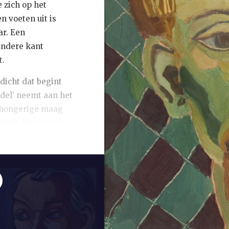
 zich op het
n voeten uit is
ar. Een
 andere kant
t.
dicht dat begint
ndel’ neemt aan het
 hongerige maag
tiek die in veel
expliciet op
ch wat ik zeggen
 / in Florida schilt
.’ De woordkeus is
der extreem en
e hij in 1951 in