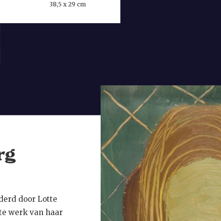
38,5 x 29 cm
rg
lderd door Lotte
te werk van haar