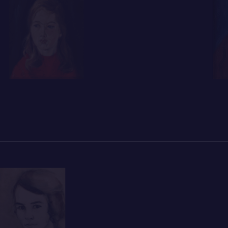
de bundel
Atonaal
had gestaan. Ook hij wilde
afwijkende manieren gebruiken, maar deed 
met woordspel. Die lichte kant mocht er ook 