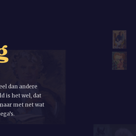
g
eel dan andere
d is het wel, dat
, maar met net wat
ega’s.