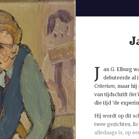
J
J
an G. Elburg wa
debuteerde al i
Criterium
, maar hij
van tijdschrift
Het
die tijd ‘de exper
Hij wordt op dit s
twee gezichten, lic
alledaags is, op e