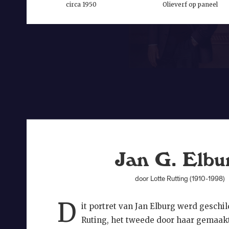
circa 1950
Olieverf op paneel
Jan G. Elbu
door Lotte Rutting (1910-1998)
D
it portret van Jan Elburg werd geschi
Ruting, het tweede door haar gemaak