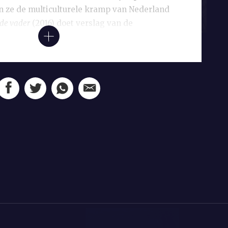
 ze de multiculturele kramp van Nederland
 de vader
(2016) doet verslag van de
r vader.
met deze thematiek deels in een traditie,
eren Anil Ramdas deel uitmaakt. Door hem
eerd, wat resulteerde in haar academische
 land leef ik eigenlijk?
In dit boek draait het
nlijke als literaire consequenties van het
 Ramdas heeft ervaren, en waarover ook
jft.
k een rol in het kinderboek dat ze schreef
 kunstenaar Brian Elstak, die ze al jaren
7 ontstond toen Elstak tijdens het voorlezen
concludeerde dat er te weinig kinderboeken
ofdpersonen. Daar wilde hij verandering in