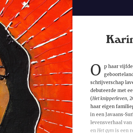
Kari
O
p haar vijf
geboortelan
schrijverschap lav
debuteerde met ee
(
Het knipperleven
, 
haar eigen familie
in een Javaans-Su
levensverhaal van
en
Het gym
is een 