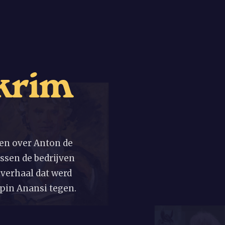
k
r
i
m
en over Anton de
ssen de bedrijven
verhaal dat werd
pin Anansi tegen.