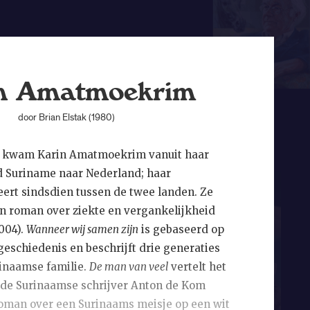
n Amatmoekrim
door Brian Elstak (1980)
de kwam Karin Amatmoekrim vanuit haar
d Suriname naar Nederland; haar
eert sindsdien tussen de twee landen. Ze
n roman over ziekte en vergankelijkheid
2004).
Wanneer wij samen zijn
is gebaseerd op
geschiedenis en beschrijft drie generaties
rinaamse familie.
De man van veel
vertelt het
 de Surinaamse schrijver Anton de Kom
roman over een Surinaams meisje op een wit