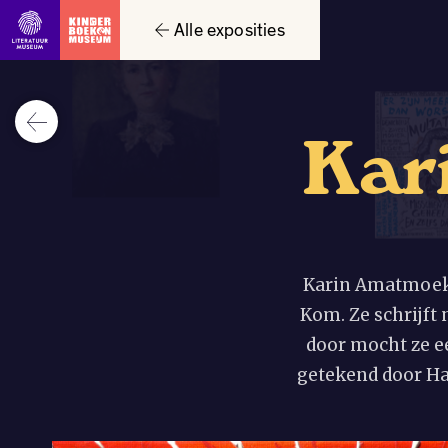
Alle exposities
K
a
r
Karin Amatmoekr
Kom. Ze schrijft
door mocht ze e
getekend door Ha