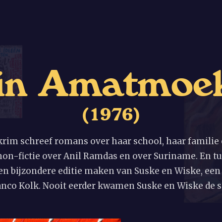
i
n
A
m
a
t
m
o
e
(
1
9
7
6
)
im schreef romans over haar school, haar familie 
 non-fictie over Anil Ramdas en over Suriname. En tu
en bijzondere editie maken van Suske en Wiske, een 
nco Kolk. Nooit eerder kwamen Suske en Wiske de s