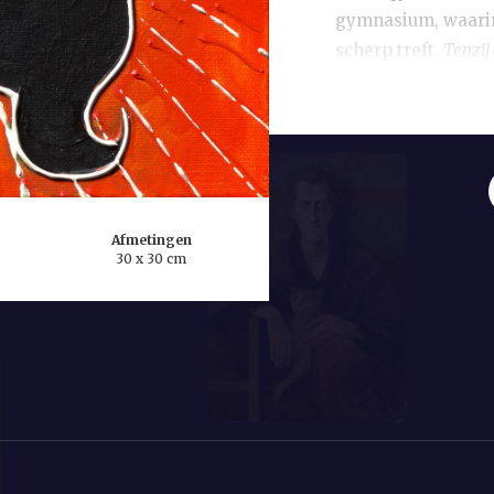
gymnasium, waarin
scherp treft.
Tenzij
zoektocht naar haa
Amatmoekrim staat 
waarvan onder and
raakte ze gefascin
biografie
In wat voor
Afmetingen
om zowel de persoo
30 x 30 cm
ontheemd zijn dat
Amatmoekrim schri
Suriname speelt oo
samen met beeldend
kende.
Tori
uit 201
aan zijn kinderen 
zijn met zwarte ho