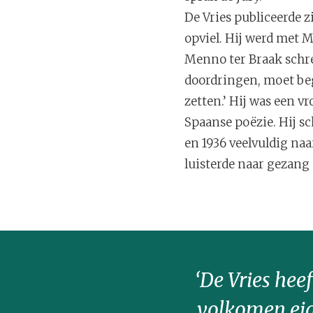
De Vries publiceerde z
opviel. Hij werd met M
Menno ter Braak schree
doordringen, moet beg
zetten.’ Hij was een v
Spaanse poëzie. Hij sc
en 1936 veelvuldig naa
luisterde naar gezang 
‘De Vries hee
volkomen eige