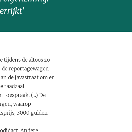
rrijkt’
 tijdens de altoos zo
g: de reportagewagen
aan de Javastraat om er
e raadzaal
 toespraak. (…) De
wigen, waarop
sprijs, 3000 gulden
todidact. Andere