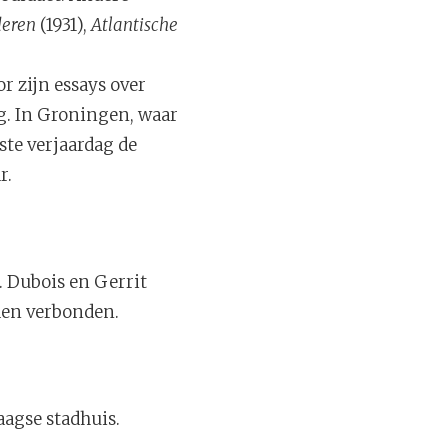
deren
(1931),
Atlantische
r zijn essays over
ag. In Groningen, waar
gste verjaardag de
r.
. Dubois en Gerrit
den verbonden.
aagse stadhuis.