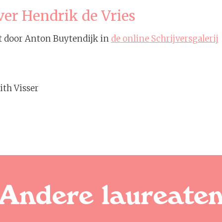
ver Hendrik de Vries
et door Anton Buytendijk in
de online Schrijversgalerij
ith Visser
Andere laureate