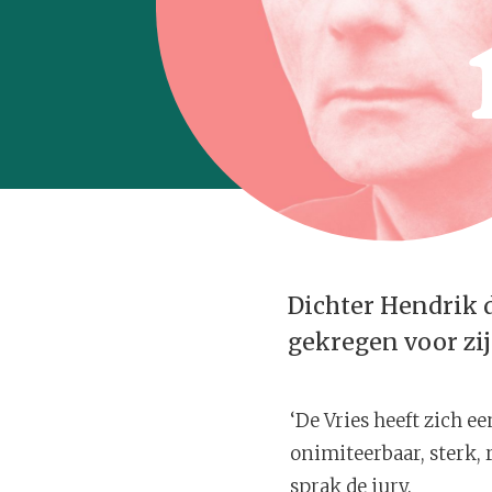
Dichter Hendrik d
gekregen voor zij
‘De Vries heeft zich e
onimiteerbaar, sterk, r
sprak de jury.