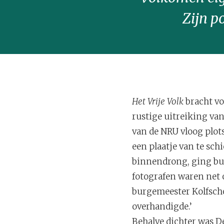
Zijn p
Het Vrije Volk
bracht voo
rustige uitreiking va
van de NRU vloog plots
een plaatje van te sch
binnendrong, ging bur
fotografen waren net 
burgemeester Kolfscho
overhandigde.’
Behalve dichter was De