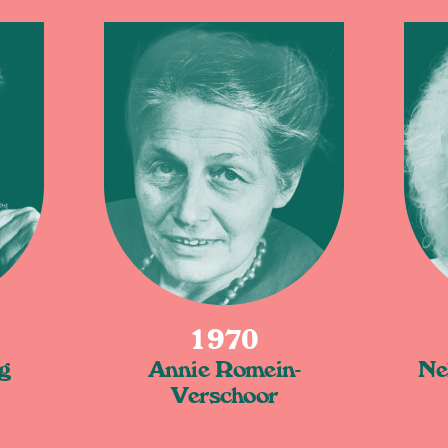
1970
g
Annie Romein-
Ne
Verschoor