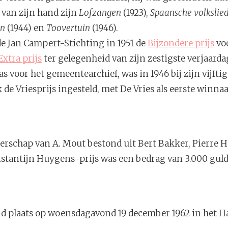
van zijn hand zijn
Lofzangen
(1923),
Spaansche volkslie
en
(1944) en
Toovertuin
(1946).
de Jan Campert-Stichting in 1951 de
Bijzondere prijs
voo
Extra prijs
ter gelegenheid van zijn zestigste verjaard
was voor het gemeentearchief, was in 1946 bij zijn vijfti
 de Vriesprijs ingesteld, met De Vries als eerste winnaa
erschap van A. Mout bestond uit Bert Bakker, Pierre H
stantijn Huygens-prijs was een bedrag van 3.000 gul
nd plaats op woensdagavond 19 december 1962 in het H