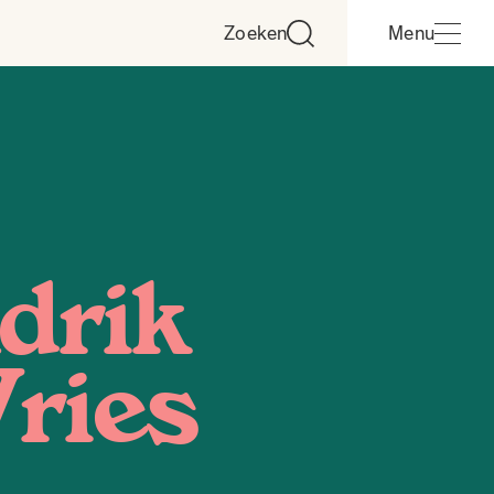
Zoeken
Menu
drik
ries