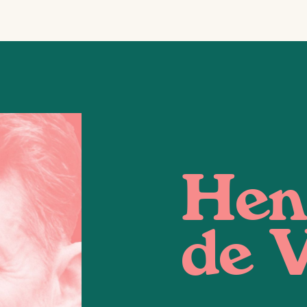
Hen
de V