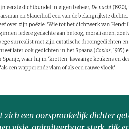
ijn eerste dichtbundel in eigen beheer,
De nacht
(1920),
arsman en Slauerhoff een van de belangrijkste dichters
f over zijn poëzie: ‘Wie tot het dichtwerk van Hendrik
innen iedere gedachte aan betoog, moraliseren, zoetvl
roege surrealist met zijn extatische droomgedichten en
hreef later ook gedichten in het Spaans (
Coplas
, 1935) 
r Spanje, waar hij in ‘krotten, lawaaiige keukens en des
‘als een wapperende vlam of als een rauwe vloek’.
ft zich een oorspronkelijk dichter g
n visie, onimiteerbaar, sterk, rijk e