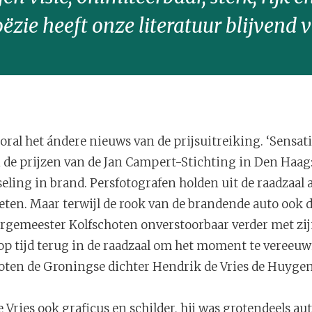
oëzie heeft onze literatuur blijvend ve
ral het ándere nieuws van de prijsuitreiking. ‘Sensatie
n de prijzen van de Jan Campert-Stichting in Den Haa
eling in brand. Persfotografen holden uit de raadzaal 
ieten. Maar terwijl de rook van de brandende auto ook d
gemeester Kolfschoten onverstoorbaar verder met zijn
op tijd terug in de raadzaal om het moment te vereeu
ten de Groningse dichter Hendrik de Vries de Huygen
 Vries ook graficus en schilder, hij was grotendeels au