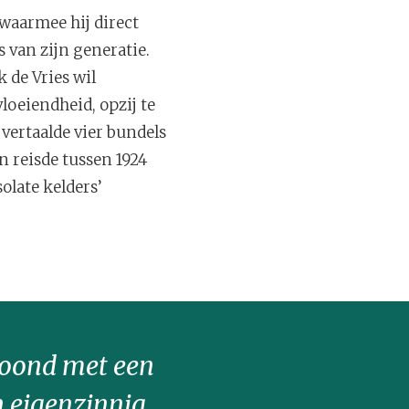
 waarmee hij direct
 van zijn generatie.
 de Vries wil
oeiendheid, opzij te
 vertaalde vier bundels
en reisde tussen 1924
olate kelders’
etoond met een
n eigenzinnig.