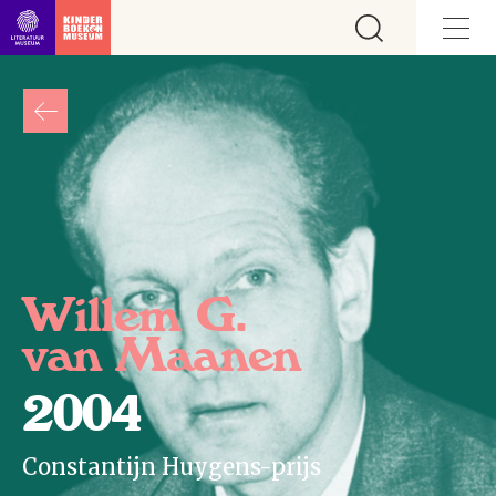
Ga direct naar inhoud
Willem G.
van Maanen
2004
Constantijn Huygens-prijs