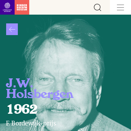
Ga direct naar inhoud
J.W.
Holsbergen
1962
F. Bordewijk-prijs