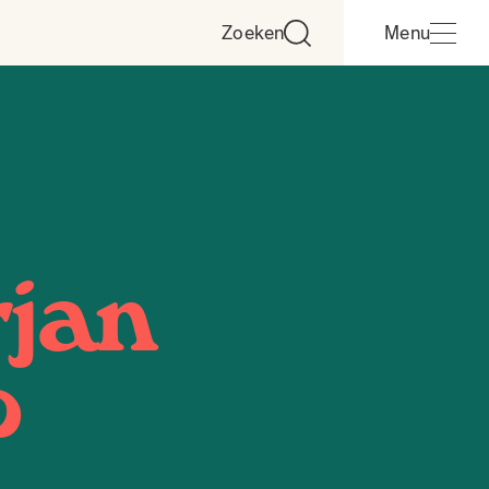
Zoeken
Menu
jan
b