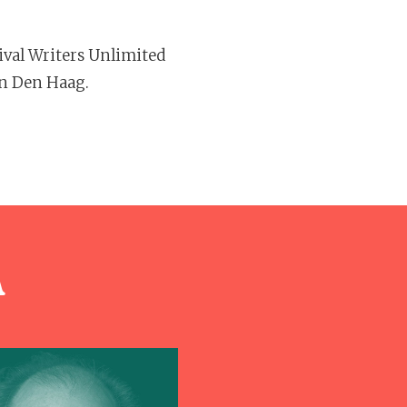
tival Writers Unlimited
in Den Haag.
n