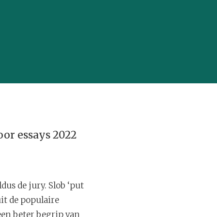
voor essays 2022
dus de jury. Slob ‘put
uit de populaire
een beter begrip van