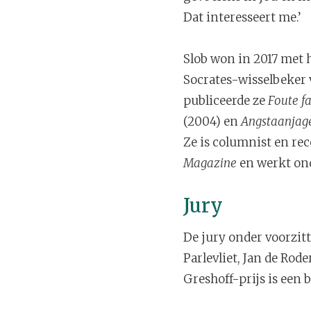
Dat interesseert me.’
Slob won in 2017 met 
Socrates-wisselbeker v
publiceerde ze
Foute f
(2004) en
Angstaanjage
Ze is columnist en re
Magazine
en werkt ond
Jury
De jury onder voorzit
Parlevliet, Jan de Rod
Greshoff-prijs is een