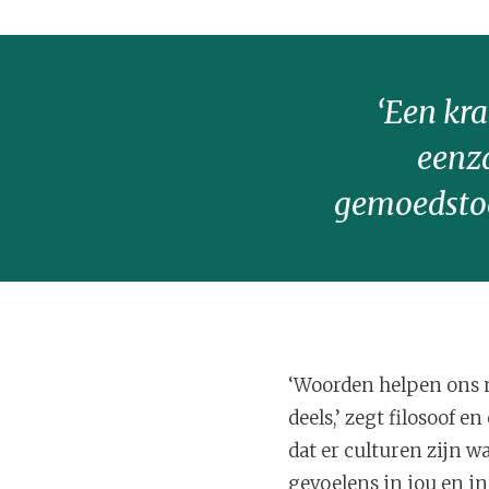
‘Een kra
eenza
gemoedstoe
‘Woorden helpen ons n
deels,’ zegt filosoof 
dat er culturen zijn w
gevoelens in jou en i