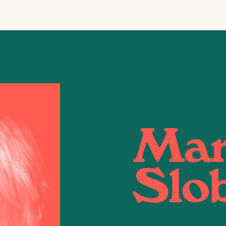
Mar
Slo