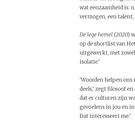
wat eenzaamheid is: n
vermogen, een talent, “
De lege hemel
(2020) w
op de shortlist van He
uitgewerkt, met zowe
isolatie.’
‘Woorden helpen ons n
deels,’ zegt filosoof 
dat er culturen zijn w
gevoelens in jou en i
Dat interesseert me.’