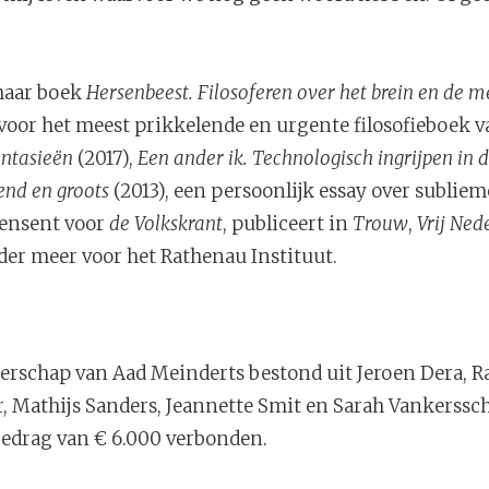
haar boek
Hersenbeest. Filosoferen over het brein en de m
oor het meest prikkelende en urgente filosofieboek va
antasieën
(2017),
Een ander ik. Technologisch ingrijpen in 
nd en groots
(2013), een persoonlijk essay over sublie
censent voor
de
Volkskrant
, publiceert in
Trouw
,
Vrij Ned
er meer voor het Rathenau Instituut.
terschap van Aad Meinderts bestond uit Jeroen Dera, Ra
er, Mathijs Sanders, Jeannette Smit en Sarah Vankerssch
 bedrag van € 6.000 verbonden.