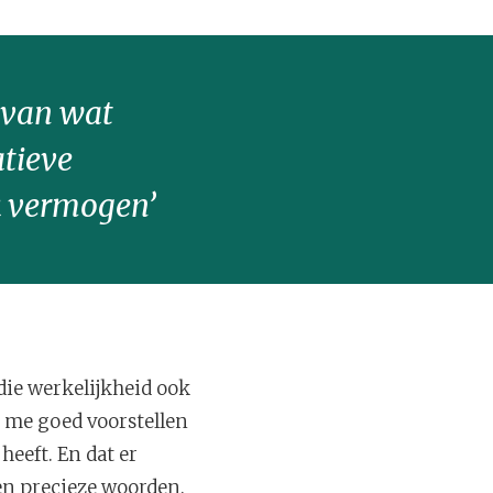
p van wat
atieve
k vermogen’
die werkelijkheid ook
n me goed voorstellen
heeft. En dat er
en precieze woorden.