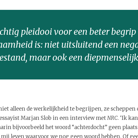
chtig pleidooi voor een beter begri
amheid is: niet uitsluitend een neg
stand, maar ook een diepmenselij
iet alleen de werkelijkheid te begrijpen, ze scheppen 
en essayist Marjan Slob in een interview met
NRC
. ‘Ik ka
aarin bijvoorbeeld het woord “achterdocht” geen plaats 
n mij leven waarvoor we nog geen woord hebben. Of ge