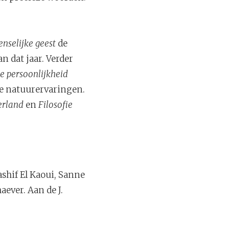
enselijke geest
de
n dat jaar. Verder
de persoonlijkheid
me natuurervaringen.
erland
en
Filosofie
shif El Kaoui, Sanne
aever. Aan de J.