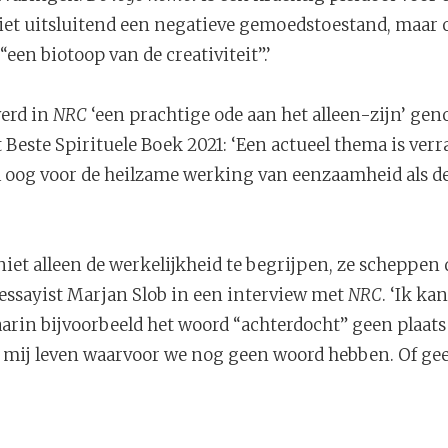
iet uitsluitend een negatieve gemoedstoestand, maar 
een biotoop van de creativiteit”.’
erd in
NRC
‘een prachtige ode aan het alleen-zijn’ ge
t Beste Spirituele Boek 2021: ‘Een actueel thema is verr
l oog voor de heilzame werking van eenzaamheid als 
iet alleen de werkelijkheid te begrijpen, ze scheppen 
en essayist Marjan Slob in een interview met
NRC
. ‘Ik ka
aarin bijvoorbeeld het woord “achterdocht” geen plaats 
n mij leven waarvoor we nog geen woord hebben. Of ge