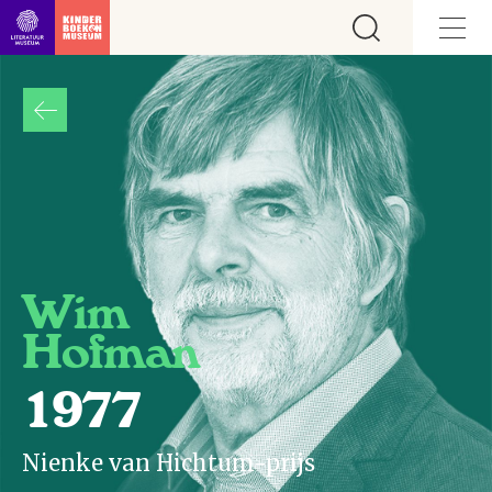
Ga direct naar inhoud
Wim
Hofman
1977
Nienke van Hichtum-prijs