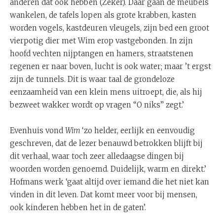
anderen dat ook hebben (Zeker). Daar gaan de meubels
wankelen, de tafels lopen als grote krabben, kasten
worden vogels, kastdeuren vleugels, zijn bed een groot
vierpotig dier met Wim erop vastgebonden. In zijn
hoofd vechten nijptangen en hamers, straatstenen
regenen er naar boven, lucht is ook water; maar ’t ergst
zijn de tunnels. Dit is waar taal de grondeloze
eenzaamheid van een klein mens uitroept, die, als hij
bezweet wakker wordt op vragen “O niks” zegt.’
Evenhuis vond
Wim
‘zo helder, eerlijk en eenvoudig
geschreven, dat de lezer benauwd betrokken blijft bij
dit verhaal, waar toch zeer alledaagse dingen bij
woorden worden genoemd. Duidelijk, warm en direkt.’
Hofmans werk ‘gaat altijd over iemand die het niet kan
vinden in dit leven. Dat komt meer voor bij mensen,
ook kinderen hebben het in de gaten’.