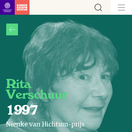
Ga direct naar inhoud
Rita
Verschuur
1997
Nienke van Hichtum-prijs