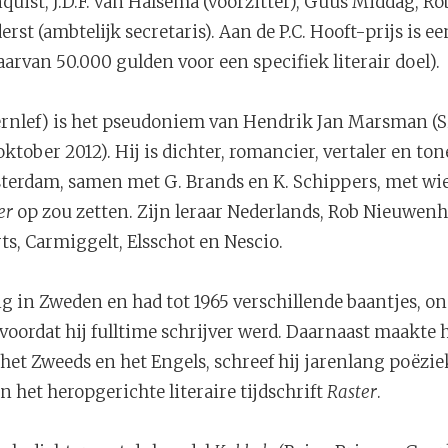
uist, J.D.F. van Halsema (voorzitter), Guus Middag, Ro
rst (ambtelijk secretaris). Aan de P.C. Hooft-prijs is 
arvan 50.000 gulden voor een specifiek literair doel).
Bernlef) is het pseudoniem van Hendrik Jan Marsman (Si
tober 2012). Hij is dichter, romancier, vertaler en tone
terdam, samen met G. Brands en K. Schippers, met wie h
er
op zou zetten. Zijn leraar Nederlands, Rob Nieuwenh
ts, Carmiggelt, Elsschot en Nescio.
g in Zweden en had tot 1965 verschillende baantjes, on
oordat hij fulltime schrijver werd. Daarnaast maakte h
het Zweeds en het Engels, schreef hij jarenlang poëzie
n het heropgerichte literaire tijdschrift
Raster
.