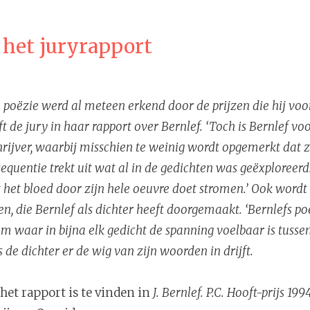
 het juryrapport
n poëzie werd al meteen erkend door de prijzen die hij voor
jft de jury in haar rapport over Bernlef. ‘Toch is Bernlef vo
rijver, waarbij misschien te weinig wordt opgemerkt dat z
equentie trekt uit wat al in de gedichten was geëxploreerd
het bloed door zijn hele oeuvre doet stromen.’ Ook wordt 
, die Bernlef als dichter heeft doorgemaakt. ‘Bernlefs poëz
ium waar in bijna elk gedicht de spanning voelbaar is tusse
 de dichter er de wig van zijn woorden in drijft.
 het rapport is te vinden in
J. Bernlef. P.C. Hooft-prijs 199