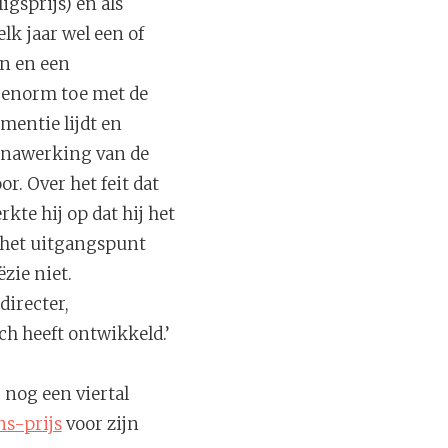
igsprijs) en als
elk jaar wel een of
en en een
m enorm toe met de
ementie lijdt en
e nawerking van de
r. Over het feit dat
rkte hij op dat hij het
l het uitgangspunt
zie niet.
directer,
ch heeft ontwikkeld.’
 nog een viertal
s-prijs
voor zijn