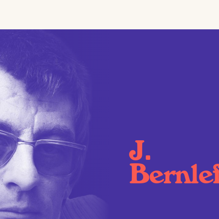
J.
Bernle