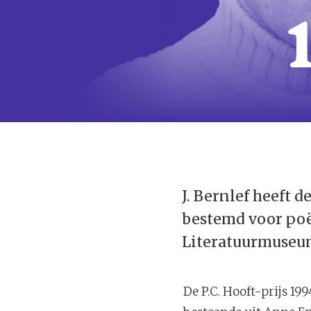
J. Bernlef heeft d
bestemd voor poëz
Literatuurmuseu
De P.C. Hooft-prijs 19