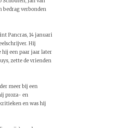
b Schouten, Jan van
een bedrag verbonden
nt Pancras, 14 januari
elschrijver. Hij
ij een paar jaar later
uys, zette de vrienden
der meer bij een
ij proza- en
kritieken en was hij