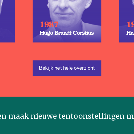
1987
1
Hugo Brandt Corstius
Ha
Bekijk het hele overzicht
n maak nieuwe tentoonstellingen mo