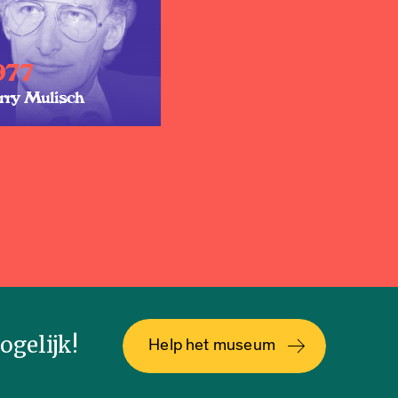
977
rry Mulisch
gelijk!
Help het museum