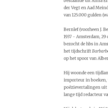
bestaande uit Anna Enq
der Vegt en Aad Meinde
van 125.000 gulden (wa
Bernlef (voorheen J. 
1937 - Amsterdam, 29 ok
bezocht de hbs in Ams
het tijdschrift
Barbarb
op het spoor van Alber
Hij woonde een tijdlan
importeur in boeken, v
poëzievertalingen uit 
lange tijd redacteur va