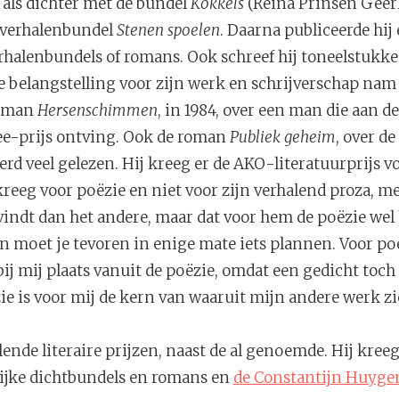
 als dichter met de bundel
Kokkels
(Reina Prinsen Geerl
 verhalenbundel
Stenen spoelen
. Daarna publiceerde hij 
rhalenbundels of romans. Ook schreef hij toneelstukk
 belangstelling voor zijn werk en schrijverschap na
roman
Hersenschimmen
, in 1984, over een man die aan d
ee-prijs ontving. Ook de roman
Publiek geheim
, over d
d veel gelezen. Hij kreeg er de AKO-literatuurprijs voo
 kreeg voor poëzie en niet voor zijn verhalend proza, me
 vindt dan het andere, maar dat voor hem de poëzie we
n moet je tevoren in enige mate iets plannen. Voor poë
j mij plaats vanuit de poëzie, omdat een gedicht toch 
ie is voor mij de kern van waaruit mijn andere werk zi
lende literaire prijzen, naast de al genoemde. Hij kreeg
lijke dichtbundels en romans en
de Constantijn Huygen